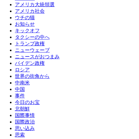
アメリカ大統領選
アメリカ社会
ウチの猫
お知らせ
キックオフ
タクシーの中へ
トランプ政権
ニューウェーブ
ニュースがおつまみ
バイデン政権
ロシア
世界の街角から
中南米
中国
事件
今日のお宝
北朝鮮
国際事情
国際政治
思い込み
思索