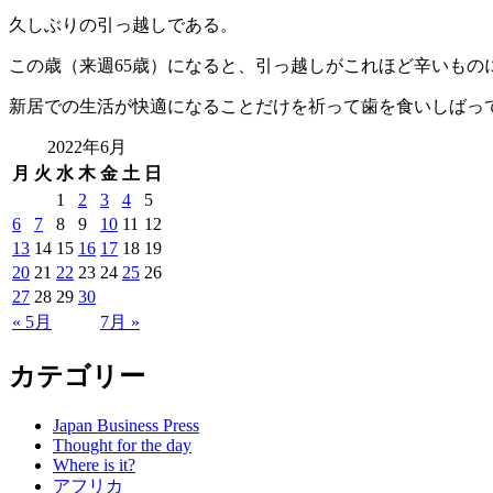
久しぶりの引っ越しである。
この歳（来週65歳）になると、引っ越しがこれほど辛いも
新居での生活が快適になることだけを祈って歯を食いしばっ
2022年6月
月
火
水
木
金
土
日
1
2
3
4
5
6
7
8
9
10
11
12
13
14
15
16
17
18
19
20
21
22
23
24
25
26
27
28
29
30
« 5月
7月 »
カテゴリー
Japan Business Press
Thought for the day
Where is it?
アフリカ