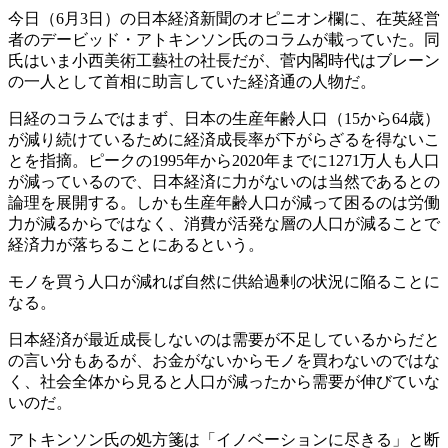
今日（6月3日）の日本経済新聞のオピニオン欄に、在英経営
者のデービッド・アトキンソン氏のコラムが載っていた。同
氏はいま小西美術工藝社の社長だが、菅内閣時代はブレーン
の一人として首相に助言していた経済通の人物だ。
日経のコラムではまず、日本の生産年齢人口（15から64歳）
が減り続けているために経済成長率が下がらざるを得ないこ
とを指摘。ピークの1995年から2020年までに1271万人も人口
が減っているので、日本経済に力がないのは当然であるとの
論理を展開する。しかも生産年齢人口が減って困るのは労働
力が減るからではなく、消費が活発な層の人口が減ることで
経済力が落ちることにあるという。
モノを買う人口が減れば自然に供給過剰の状況に陥ることに
なる。
日本経済が最近成長しないのは需要が不足しているからだと
の言い分もあるが、お金がないからモノを買わないのではな
く、社会全体から見ると人口が減ったから需要が伸びていな
いのだ。
アトキンソン氏の処方箋は「イノベーションに尽きる」と断