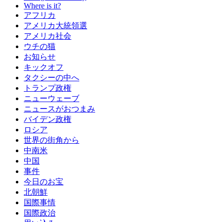
Where is it?
アフリカ
アメリカ大統領選
アメリカ社会
ウチの猫
お知らせ
キックオフ
タクシーの中へ
トランプ政権
ニューウェーブ
ニュースがおつまみ
バイデン政権
ロシア
世界の街角から
中南米
中国
事件
今日のお宝
北朝鮮
国際事情
国際政治