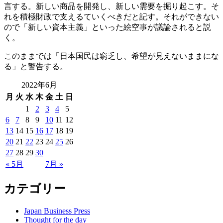
言する。新しい商品を開発し、新しい需要を掘り起こす。そ
れを積極財政で支えるていくべきだと記す。それができない
ので「新しい資本主義」といった絵空事が議論されると説
く。
このままでは「日本国民は窮乏し、希望が見えないままにな
る」と警告する。
2022年6月
月
火
水
木
金
土
日
1
2
3
4
5
6
7
8
9
10
11
12
13
14
15
16
17
18
19
20
21
22
23
24
25
26
27
28
29
30
« 5月
7月 »
カテゴリー
Japan Business Press
Thought for the day