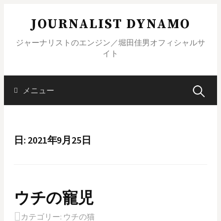
コ
JOURNALIST DYNAMO
ン
テ
ジャーナリストのエンジン／堀田佳男オフィシャルサ
ン
イト
ツ
へ
ス
メニュー
検
キ
ッ
索
プ
日: 2021年9月25日
:
ウチの寵児
カテゴリー:
ウチの猫