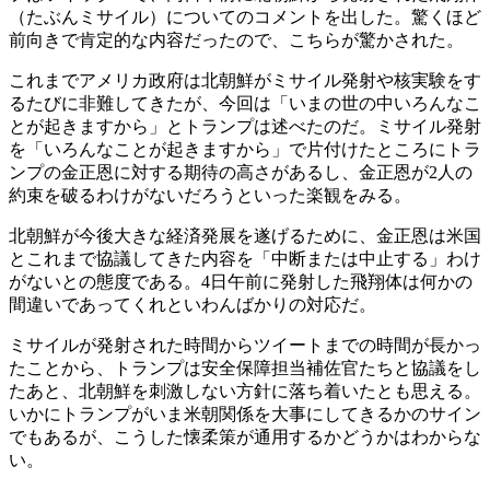
（たぶんミサイル）についてのコメントを出した。驚くほど
前向きで肯定的な内容だったので、こちらが驚かされた。
これまでアメリカ政府は北朝鮮がミサイル発射や核実験をす
るたびに非難してきたが、今回は「いまの世の中いろんなこ
とが起きますから」とトランプは述べたのだ。ミサイル発射
を「いろんなことが起きますから」で片付けたところにトラ
ンプの金正恩に対する期待の高さがあるし、金正恩が2人の
約束を破るわけがないだろうといった楽観をみる。
北朝鮮が今後大きな経済発展を遂げるために、金正恩は米国
とこれまで協議してきた内容を「中断または中止する」わけ
がないとの態度である。4日午前に発射した飛翔体は何かの
間違いであってくれといわんばかりの対応だ。
ミサイルが発射された時間からツイートまでの時間が長かっ
たことから、トランプは安全保障担当補佐官たちと協議をし
たあと、北朝鮮を刺激しない方針に落ち着いたとも思える。
いかにトランプがいま米朝関係を大事にしてきるかのサイン
でもあるが、こうした懐柔策が通用するかどうかはわからな
い。