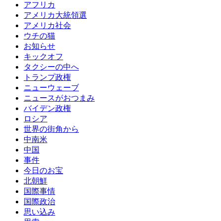
アフリカ
アメリカ大統領選
アメリカ社会
ウチの猫
お知らせ
キックオフ
タクシーの中へ
トランプ政権
ニューウェーブ
ニュースがおつまみ
バイデン政権
ロシア
世界の街角から
中南米
中国
事件
今日のお宝
北朝鮮
国際事情
国際政治
思い込み