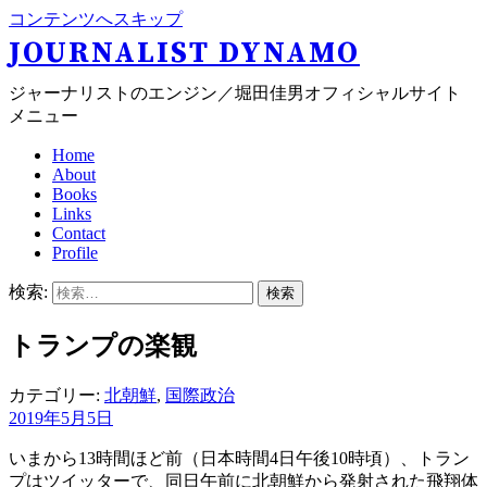
コンテンツへスキップ
JOURNALIST DYNAMO
ジャーナリストのエンジン／堀田佳男オフィシャルサイト
メニュー
Home
About
Books
Links
Contact
Profile
検索:
トランプの楽観
カテゴリー:
北朝鮮
,
国際政治
2019年5月5日
いまから13時間ほど前（日本時間4日午後10時頃）、トラン
プはツイッターで、同日午前に北朝鮮から発射された飛翔体