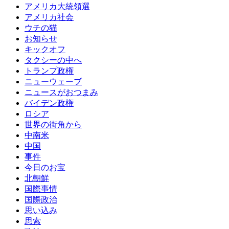
アメリカ大統領選
アメリカ社会
ウチの猫
お知らせ
キックオフ
タクシーの中へ
トランプ政権
ニューウェーブ
ニュースがおつまみ
バイデン政権
ロシア
世界の街角から
中南米
中国
事件
今日のお宝
北朝鮮
国際事情
国際政治
思い込み
思索