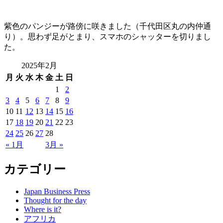
紫色のパンジーが路傍に咲きました（千代田区丸の内仲通
り）。思わず足がとまり、スマホのシャッターを切りまし
た。
2025年2月
月
火
水
木
金
土
日
1
2
3
4
5
6
7
8
9
10
11
12
13
14
15
16
17
18
19
20
21
22
23
24
25
26
27
28
« 1月
3月 »
カテゴリー
Japan Business Press
Thought for the day
Where is it?
アフリカ