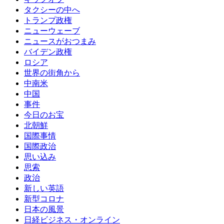
タクシーの中へ
トランプ政権
ニューウェーブ
ニュースがおつまみ
バイデン政権
ロシア
世界の街角から
中南米
中国
事件
今日のお宝
北朝鮮
国際事情
国際政治
思い込み
思索
政治
新しい英語
新型コロナ
日本の風景
日経ビジネス・オンライン