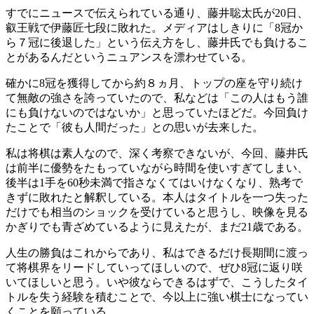
すでにニュースで伝えられている通り、藤井聡太氏が20日、
叡王戦で伊藤匠七段に敗れた。メディアはしきりに「8冠か
ら７冠に後退した」という伝え方をし、藤井氏でも負けるこ
とがあるんだというニュアンスを漂わせている。
確かに8冠を獲得してから約８ヵ月、トップの座を守り続け
て無敵の強さを誇っていたので、私などは「この人はもう誰
にも負けないのではないか」と思っていたほどだ。今回負け
たことで「彼も人間だった」との思いが去来した。
私は将棋は素人なので、深く考察できないが、今回、藤井氏
は前半に優勢をたもっていながら時間を使いすぎてしまい、
後半は1手を60秒未満で指さなくてはいけなくなり、熟考で
きずに敗れたと解釈している。本人はタイトルを一つ失った
だけでも相当のショックを受けていると思うし、映像を見る
かぎりでも青ざめているように見えたが、まだ21歳である。
人生の勝負はこれからであり、私はできるだけ長期間に渡っ
て将棋界をリードしていってほしいので、ぜひ8冠に返り咲
いてほしいと思う。いや彼ならできるはずで、こうしたタイ
トルを失う経験を積むことで、今以上に強い棋士になってい
くことを願っている。