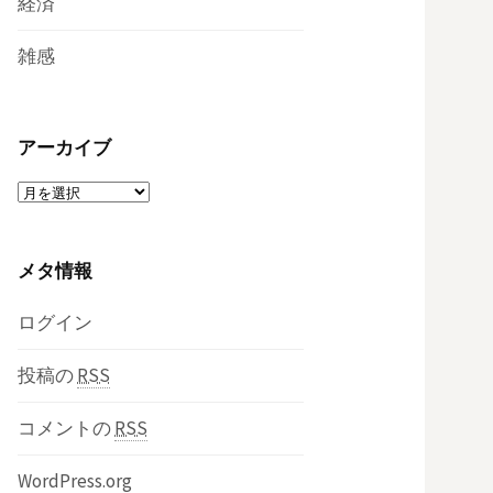
経済
雑感
アーカイブ
ア
ー
カ
メタ情報
イ
ブ
ログイン
投稿の
RSS
コメントの
RSS
WordPress.org