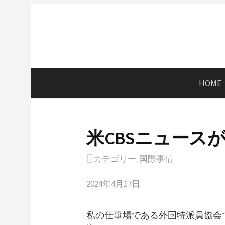
コ
ン
テ
ン
ツ
へ
HOME
ス
キ
ッ
米CBSニュース
プ
カテゴリー:
国際事情
2024年4月17日
私の仕事場である外国特派員協会