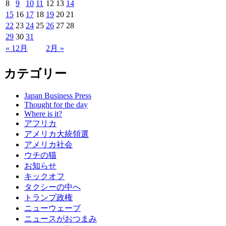
8
9
10
11
12
13
14
15
16
17
18
19
20
21
22
23
24
25
26
27
28
29
30
31
« 12月
2月 »
カテゴリー
Japan Business Press
Thought for the day
Where is it?
アフリカ
アメリカ大統領選
アメリカ社会
ウチの猫
お知らせ
キックオフ
タクシーの中へ
トランプ政権
ニューウェーブ
ニュースがおつまみ