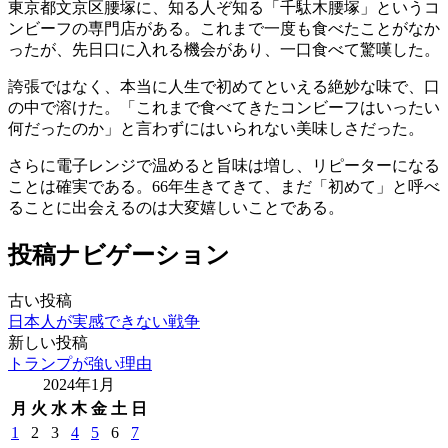
東京都文京区腰塚に、知る人ぞ知る「千駄木腰塚」というコ
ンビーフの専門店がある。これまで一度も食べたことがなか
ったが、先日口に入れる機会があり、一口食べて驚嘆した。
誇張ではなく、本当に人生で初めてといえる絶妙な味で、口
の中で溶けた。「これまで食べてきたコンビーフはいったい
何だったのか」と言わずにはいられない美味しさだった。
さらに電子レンジで温めると旨味は増し、リピーターになる
ことは確実である。66年生きてきて、まだ「初めて」と呼べ
ることに出会えるのは大変嬉しいことである。
投稿ナビゲーション
古い投稿
日本人が実感できない戦争
新しい投稿
トランプが強い理由
2024年1月
月
火
水
木
金
土
日
1
2
3
4
5
6
7