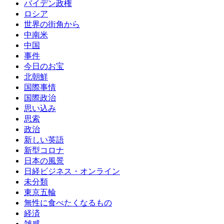
バイデン政権
ロシア
世界の街角から
中南米
中国
事件
今日のお宝
北朝鮮
国際事情
国際政治
思い込み
思索
政治
新しい英語
新型コロナ
日本の風景
日経ビジネス・オンライン
未分類
東京五輪
無性に食べたくなるもの
経済
雑感