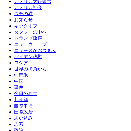
アメリカ大統領選
アメリカ社会
ウチの猫
お知らせ
キックオフ
タクシーの中へ
トランプ政権
ニューウェーブ
ニュースがおつまみ
バイデン政権
ロシア
世界の街角から
中南米
中国
事件
今日のお宝
北朝鮮
国際事情
国際政治
思い込み
思索
政治