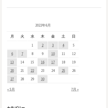
投
稿
ナ
2022年6月
ビ
月
火
水
木
金
土
日
ゲ
1
2
3
4
5
ー
6
7
8
9
10
11
12
13
14
15
16
17
18
19
シ
20
21
22
23
24
25
26
ョ
27
28
29
30
ン
« 5月
7月 »
カテゴリー