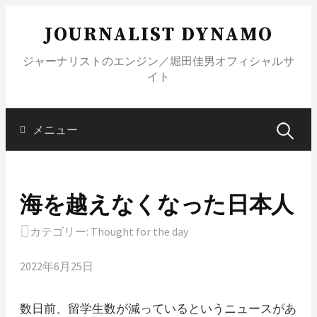
コ
JOURNALIST DYNAMO
ン
テ
ジャーナリストのエンジン／堀田佳男オフィシャルサ
ン
イト
ツ
へ
ス
メニュー
検
キ
ッ
索
プ
海を越えなくなった日本人
:
カテゴリー:
Thought for the day
2022年6月25日
数日前、留学生数が減っているというニュースがあ