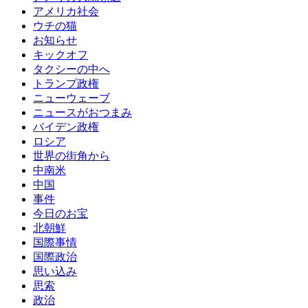
アメリカ社会
ウチの猫
お知らせ
キックオフ
タクシーの中へ
トランプ政権
ニューウェーブ
ニュースがおつまみ
バイデン政権
ロシア
世界の街角から
中南米
中国
事件
今日のお宝
北朝鮮
国際事情
国際政治
思い込み
思索
政治