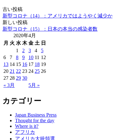
古い投稿
新型コロナ（14）：アメリカではようやく減少か
新しい投稿
新型コロナ（15）：日本の本当の感染者数
2020年4月
月
火
水
木
金
土
日
1
2
3
4
5
6
7
8
9
10
11
12
13
14
15
16
17
18
19
20
21
22
23
24
25
26
27
28
29
30
« 3月
5月 »
カテゴリー
Japan Business Press
Thought for the day
Where is it?
アフリカ
アメリカ大統領選