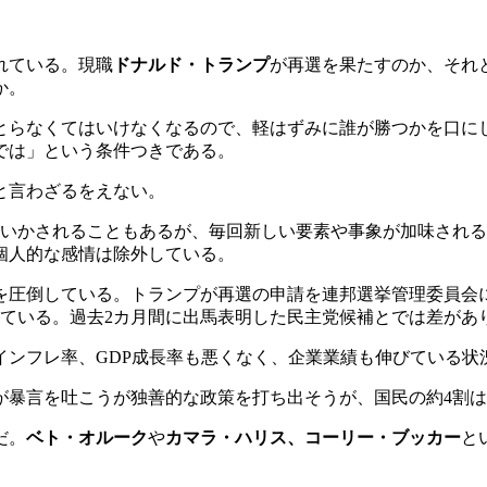
れている。現職
ドナルド・トランプ
が再選を果たすのか、それ
か。
とらなくてはいけなくなるので、軽はずみに誰が勝つかを口に
では」という条件つきである。
と言わざるをえない。
がいかされることもあるが、毎回新しい要素や事象が加味され
個人的な感情は除外している。
圧倒している。トランプが再選の申請を連邦選挙管理委員会にだ
めている。過去2カ月間に出馬表明した民主党候補とでは差があ
インフレ率、GDP成長率も悪くなく、企業業績も伸びている状
が暴言を吐こうが独善的な政策を打ち出そうが、国民の約4割
だ。
ベト・オルーク
や
カマラ・ハリス、コーリー・ブッカー
と