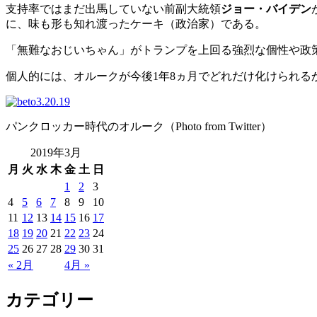
支持率ではまだ出馬していない前副大統領
ジョー・バイデン
に、味も形も知れ渡ったケーキ（政治家）である。
「無難なおじいちゃん」がトランプを上回る強烈な個性や政
個人的には、オルークが今後1年8ヵ月でどれだけ化けられ
パンクロッカー時代のオルーク（Photo from Twitter）
2019年3月
月
火
水
木
金
土
日
1
2
3
4
5
6
7
8
9
10
11
12
13
14
15
16
17
18
19
20
21
22
23
24
25
26
27
28
29
30
31
« 2月
4月 »
カテゴリー