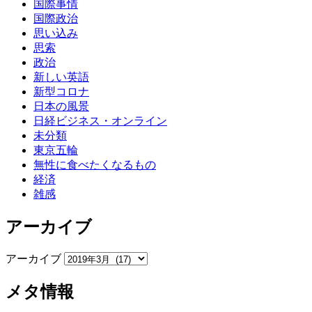
国際事情
国際政治
思い込み
思索
政治
新しい英語
新型コロナ
日本の風景
日経ビジネス・オンライン
未分類
東京五輪
無性に食べたくなるもの
経済
雑感
アーカイブ
アーカイブ
メタ情報