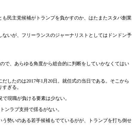
とも民主党候補がトランプを負かすのか、はたまたスタバ創業
しないが、フリーランスのジャーナリストとしてはドンドン予
るので、あらゆる角度から総合的に判断をしていかなくてはい
したのは2017年1月20日。就任式の当日である。そこから
りすぎる。
況で現職が負ける要素は少ない。
はトンラプ支持で揺るがない。
いう勢いのある若手候補もでているがが、トランプを打ち倒せ