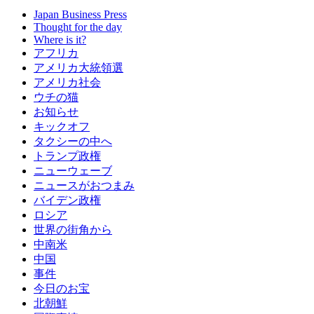
Japan Business Press
Thought for the day
Where is it?
アフリカ
アメリカ大統領選
アメリカ社会
ウチの猫
お知らせ
キックオフ
タクシーの中へ
トランプ政権
ニューウェーブ
ニュースがおつまみ
バイデン政権
ロシア
世界の街角から
中南米
中国
事件
今日のお宝
北朝鮮