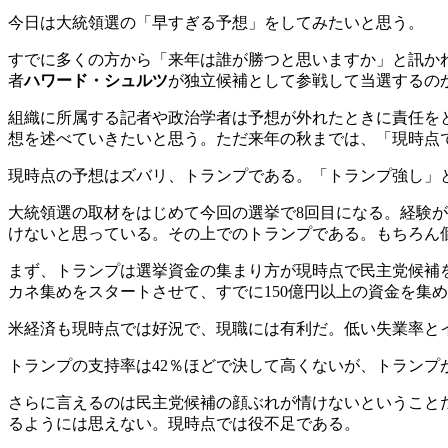
今日は大統領選の「早すぎる予想」をしてみたいと思う。
すでに多くの方から「来年は誰が勝つと思いますか」と訊か
者
ハワード・シュルツ
が独立候補として参戦して当選するの
組織に所属する記者や政治学者は予想が外れたときに責任を
想を述べていきたいと思う。ただ来年の秋までは、「現時点
現時点の予想はズバリ、トランプである。「トランプ強し」
大統領選の取材をはじめて今回の選挙で8回目になる。経験
けないと思っている。その上でのトランプである。もちろん
まず、トランプは選挙資金の集まり方が現時点で民主党候補を
カネ集めをスタートさせて、すでに150億円以上の資金を集
米経済も現時点では好況で、現職には有利だ。低い失業率と
トランプの支持率は42％ほどで決して高くないが、トランプ
さらに言えるのは民主党候補の顔ぶれが情けないということ
るようには思えない。現時点では役不足である。