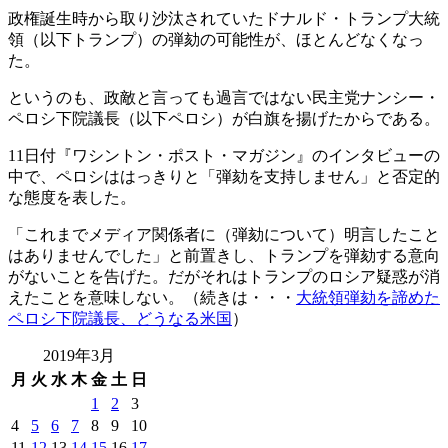
政権誕生時から取り沙汰されていたドナルド・トランプ大統
領（以下トランプ）の弾劾の可能性が、ほとんどなくなっ
た。
というのも、政敵と言っても過言ではない民主党ナンシー・
ペロシ下院議長（以下ペロシ）が白旗を揚げたからである。
11日付『ワシントン・ポスト・マガジン』のインタビューの
中で、ペロシははっきりと「弾劾を支持しません」と否定的
な態度を表した。
「これまでメディア関係者に（弾劾について）明言したこと
はありませんでした」と前置きし、トランプを弾劾する意向
がないことを告げた。だがそれはトランプのロシア疑惑が消
えたことを意味しない。（続きは・・・
大統領弾劾を諦めた
ペロシ下院議長、どうなる米国
）
2019年3月
月
火
水
木
金
土
日
1
2
3
4
5
6
7
8
9
10
11
12
13
14
15
16
17