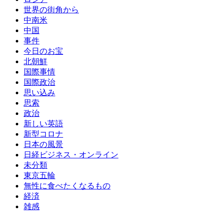
世界の街角から
中南米
中国
事件
今日のお宝
北朝鮮
国際事情
国際政治
思い込み
思索
政治
新しい英語
新型コロナ
日本の風景
日経ビジネス・オンライン
未分類
東京五輪
無性に食べたくなるもの
経済
雑感