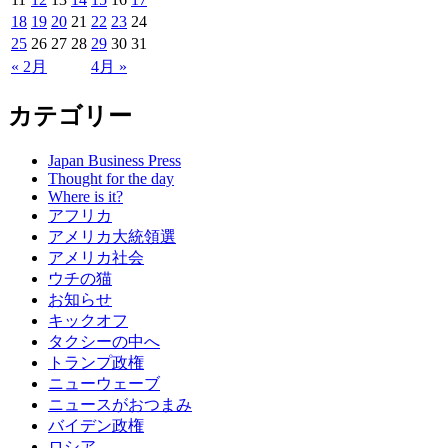
18
19
20
21
22
23
24
25
26
27
28
29
30
31
« 2月
4月 »
カテゴリー
Japan Business Press
Thought for the day
Where is it?
アフリカ
アメリカ大統領選
アメリカ社会
ウチの猫
お知らせ
キックオフ
タクシーの中へ
トランプ政権
ニューウェーブ
ニュースがおつまみ
バイデン政権
ロシア