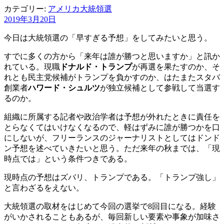
カテゴリー:
アメリカ大統領選
2019年3月20日
今日は大統領選の「早すぎる予想」をしてみたいと思う。
すでに多くの方から「来年は誰が勝つと思いますか」と訊か
れている。現職
ドナルド・トランプ
が再選を果たすのか、そ
れとも民主党候補がトランプを負かすのか、はたまたスタバ
創業者
ハワード・シュルツ
が独立候補として参戦して当選す
るのか。
組織に所属する記者や政治学者は予想が外れたときに責任を
とらなくてはいけなくなるので、軽はずみに誰が勝つかを口
にしないが、フリーランスのジャーナリストとしてはドンド
ン予想を述べていきたいと思う。ただ来年の秋までは、「現
時点では」という条件つきである。
現時点の予想はズバリ、トランプである。「トランプ強し」
と言わざるをえない。
大統領選の取材をはじめて今回の選挙で8回目になる。経験
がいかされることもあるが、毎回新しい要素や事象が加味さ