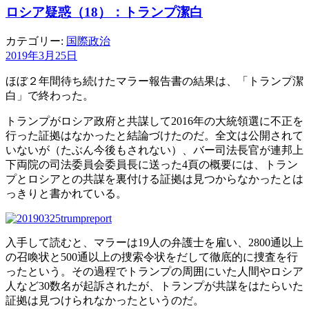
ロシア疑惑（18）：トランプ潔白
カテゴリー:
国際政治
2019年3月25日
ほぼ２年間待ち続けたマラー報告書の結果は、「トランプ潔
白」で終わった。
トランプがロシア政府と共謀して2016年の大統領選に不正を
行った証拠はなかったと結論づけたのだ。全文は公開されて
いないが（たぶん今後もされない）、バー司法長官が連邦上
下両院の司法委員会委員長に送った4頁の概要には、トラン
プとロシアとの共謀を裏付ける証拠は見つからなかったとは
っきりと書かれている。
入手して読むと、マラーは19人の弁護士を雇い、2800通以上
の召喚状と500通以上の捜索令状をだして徹底的に捜査を行
ったという。その過程でトランプの周囲にいた人間やロシア
人など30数名が起訴されたが、トランプが共謀をはたらいた
証拠は見つけられなかったというのだ。