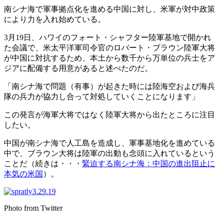
南シナ海で軍事拠点化を進める中国に対し、米軍が対中政策
により力を入れ始めている。
3月19日、ハワイのフォート・シャフター陸軍基地で開かれ
た会議で、米太平洋軍司令官のロバート・ブラウン陸軍大将
が中国に対抗するため、本土から数千から万単位の兵士をア
ジアに配備する用意があると述べたのだ。
「南シナ海で問題（有事）が起きた時には陸海空および海兵
隊の兵力が協力し合って対処していくことになります」
この発言が海軍大将ではなく陸軍大将から出たところに注目
したい。
中国が南シナ海で人工島を造成し、軍事基地化を進めている
中で、ブラウン大将は陸軍の出動も念頭に入れているという
ことだ（続きは・・・
緊迫する南シナ海：中国の進出阻止に
本気の米国
）。
Photo from Twitter