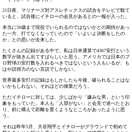
21日夜、マリナーズ対アスレチックスの試合をテレビで観て
いると、試合後にイチローの会見があるとの一報が入った。
本当に50歳まで現役でいられるのではないかとの期待があっ
た一方、打てなくなっていたので「いよいよ決断をしたの
か」との思いが去来した。
たくさんの記録がある中で、私は日米通算で4367安打という
数字が抜きん出てすばらしいと思う。アメリカでは日本のプ
ロ野球の安打数を入れるべきではないという人もいるが、も
はや説得力のない言説でしかない。
世界最多安打の記録はもしかしたら今後、破られることはな
いかもしれない。それほどの偉業だろう。
ただイチローに対しては、少しばかり「嫌みな男」という印
象をもっていた。本人も「人望がない」と会見で述べたとお
り、斜に構えて距離を置くようなところがあったように思
う。
それは昨年5月、大谷翔平とイチローがグラウンドで初めて