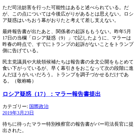
ただ司法妨害を行った可能性はあると述べられている。だ
が、この点については今後広がりがあるとは思えない。ロシ
ア疑惑はいちおう幕がおりたと考えて差し支えない。
最終報告書が出たあと、関係者の起訴ももうない。昨年5月
17日の当欄「ロシア疑惑（9）」で記したように、マラーは
昨春の時点で、すでにトランプの起訴がないことをトランプ
側に告げている。
民主党議員や大統領候補たちは報告書の全文公開をもとめて
食い下がっているが、早く幕引きをおこなって次の段階に進
んだほうがいいだろう。トランプを調子づかせるだけであ
る。（敬称略）
ロシア疑惑（17）：マラー報告書提出
カテゴリー:
国際政治
2019年3月23日
待ちに待ったマラー特別検察官の報告書がバー司法長官に提
出された。