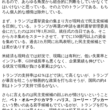
れるので、あらゆる角度から総合的に判断をしていかなくて
はいけないと思っている。その上でのトランプである。もち
ろん個人的な感情は除外している。
まず、トランプは選挙資金の集まり方が現時点で民主党候補
を圧倒している。トランプが再選の申請を連邦選挙管理委員
会にだしたのは2017年1月20日。就任式の当日である。そこ
からカネ集めをスタートさせて、すでに150億円以上の資金
を集めている。過去2カ月間に出馬表明した民主党候補とで
は差がありすぎる。
米経済も現時点では好況で、現職には有利だ。低い失業率と
インフレ率、GDP成長率も悪くなく、企業業績も伸びてい
る状況で現職が負ける要素は少ない。
トランプの支持率は42％ほどで決して高くないが、トランプ
が暴言を吐こうが独善的な政策を打ち出そうが、国民の約4
割はトンラプ支持で揺るがない。
さらに言えるのは民主党候補の顔ぶれが情けないということ
だ。
ベト・オルーク
や
カマラ・ハリス、コーリー・ブッカー
という勢いのある若手候補もでているがが、トランプを打ち