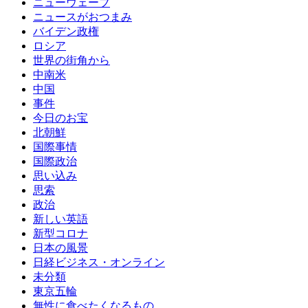
ニューウェーブ
ニュースがおつまみ
バイデン政権
ロシア
世界の街角から
中南米
中国
事件
今日のお宝
北朝鮮
国際事情
国際政治
思い込み
思索
政治
新しい英語
新型コロナ
日本の風景
日経ビジネス・オンライン
未分類
東京五輪
無性に食べたくなるもの