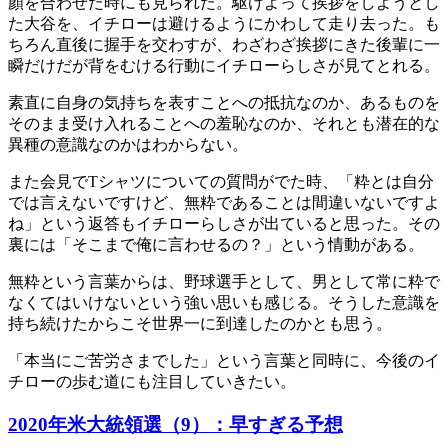
顏を合わせた時にも見られた。駆けよって挨拶をしようとし
た大谷を、イチローは避けるようにかわして走り去った。も
ちろん直後に握手を交わすが、わざわざ挨拶にきた後輩に一
瞬だけだが背をむける行動にイチローらしさが見てとれる。
素直に自身の気持ちを表すことへの抵抗なのか、あるものを
そのまま受け入れることへの羞恥なのか、それとも潜在的な
異種の意識なのかはわからない。
また会見でTシャツについての質問がでた時、「粋とは自分
では言えないですけど、無粋であることは間違いないですよ
ね」という返答もイチローらしさが出ていると思った。その
裏には「そこまで俺に言わせるの？」という情動がある。
無粋という言葉からは、野球選手として、男として常に粋で
なくてはいけないという強い思いも感じる。そうした意識を
持ち続けたからこそ世界一に到達したのかとも思う。
「本当にご苦労さまでした」という言葉と同時に、今後のイ
チローの歩む道にも注目していきたい。
2020年米大統領選（9）：早すぎる予想