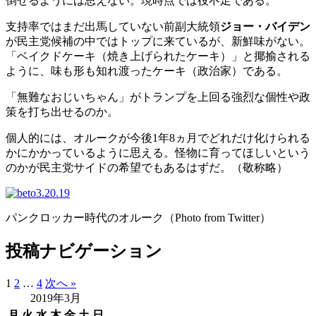
倒せるようには思えない。現時点では役不足である。
支持率ではまだ出馬していない前副大統領
ジョー・バイデン
が民主党候補の中ではトップに来ているが、新鮮味がない。
「ベイクドケーキ（焼き上げられたケーキ）」と揶揄される
ように、味も形も知れ渡ったケーキ（政治家）である。
「無難なおじいちゃん」がトランプを上回る強烈な個性や政
策を打ち出せるのか。
個人的には、オルークが今後1年8ヵ月でどれだけ化けられる
かにかかっているように思える。怪物に育ってほしいという
のかが民主党サイドの希望でもあるはずだ。（敬称略）
パンクロッカー時代のオルーク（Photo from Twitter）
投稿ナビゲーション
1
2
…
4
次へ »
2019年3月
月
火
水
木
金
土
日