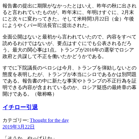
報告書の提出に期限がなかったとはいえ、昨年の秋に出され
ると言われていたものが、昨年末に、年明けすぐに、2月末
にと次々に変わってきた。そして米時間3月22日（金）午後
にようやくバー司法長官に提出された。
全面公開はないと最初から言われていたので、内容をすべて
読めるわけではないが、要点はすぐにでも公表されるだろ
う。最大の関心事は1点。トランプが2016年の選挙でロシア
政府と共謀して不正を働いたかどうかである。
すでに下院議長のペロシは今月、トランプを弾劾しないとの
態度を表明したが、トランプが本当にシロであるかは別問題
である。報告書の中に新たな事実やトランプの不正行為を証
明できる内容が含まれているのか、ロシア疑惑の最終章の幕
開けである。（敬称略）
イチロー引退
カテゴリー:
Thought for the day
2019年3月22日
「そうか、やっぱりか」