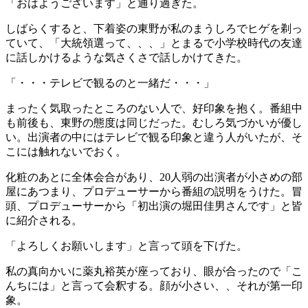
「おはようございます」と通り過ぎた。
しばらくすると、下着姿の東野が私のまうしろでヒゲを剃っ
ていて、「大統領選って、、、」とまるで小学校時代の友達
に話しかけるような気さくさで話しかけてきた。
「・・・テレビで観るのと一緒だ・・・」
まったく気取ったところのない人で、好印象を抱く。番組中
も前後も、東野の態度は同じだった。むしろ気づかいが優し
い。出演者の中にはテレビで観る印象と違う人がいたが、そ
こには触れないでおく。
化粧のあとに全体会合があり、20人弱の出演者が小さめの部
屋にあつまり、プロデューサーから番組の説明をうけた。冒
頭、プロデューサーから「初出演の堀田佳男さんです」と皆
に紹介される。
「よろしくお願いします」と言って頭を下げた。
私の真向かいに薬丸裕英が座っており、眼が合ったので「こ
んちには」と言って会釈する。顔が小さい、、それが第一印
象。