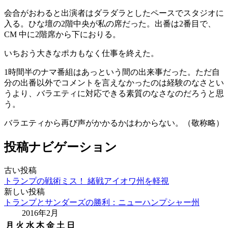
会合がおわると出演者はダラダラとしたペースでスタジオに
入る。ひな壇の2階中央が私の席だった。出番は2番目で、
CM 中に2階席から下におりる。
いちおう大きなポカもなく仕事を終えた。
1時間半のナマ番組はあっという間の出来事だった。ただ自
分の出番以外でコメントを言えなかったのは経験のなさとい
うより、バラエティに対応できる素質のなさなのだろうと思
う。
バラエティから再び声がかかるかはわからない。（敬称略）
投稿ナビゲーション
古い投稿
トランプの戦術ミス！ 緒戦アイオワ州を軽視
新しい投稿
トランプとサンダーズの勝利：ニューハンプシャー州
2016年2月
月
火
水
木
金
土
日