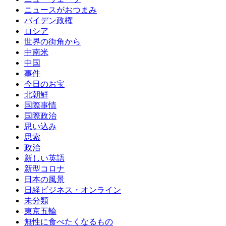
ニュースがおつまみ
バイデン政権
ロシア
世界の街角から
中南米
中国
事件
今日のお宝
北朝鮮
国際事情
国際政治
思い込み
思索
政治
新しい英語
新型コロナ
日本の風景
日経ビジネス・オンライン
未分類
東京五輪
無性に食べたくなるもの