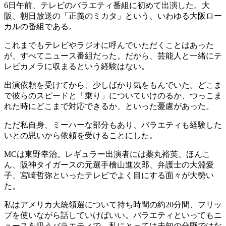
6日午前、テレビのバラエティ番組に初めて出演した。大
阪、朝日放送の「正義のミカタ」という、いわゆる大阪ロー
カルの番組である。
これまでもテレビやラジオに呼んでいただくことはあった
が、すべてニュース番組だった。だから、芸能人と一緒にテ
レビカメラに収まるという経験はない。
出演依頼を受けてから、少しばかり気をもんでいた。どこま
で彼らのスピードと「乗り」についていけのるか、つっこま
れた時にどこまで対応できるか、といった憂慮があった。
ただ私自身、ミーハーな部分もあり、バラエティも経験した
いとの思いから依頼を受けることにした。
MCは東野幸治。レギュラー出演者には薬丸裕英、ほんこ
ん、阪神タイガースの元選手檜山進次郎、弁護士の大淵愛
子、宮崎哲弥といったテレビでよく目にする面々が大勢い
た。
私はアメリカ大統領選について持ち時間の約20分間、フリッ
プを使いながら話していけばいい。バラエティといってもニ
ュースを扱うバラエティで、私にとっては未知の分野ではな