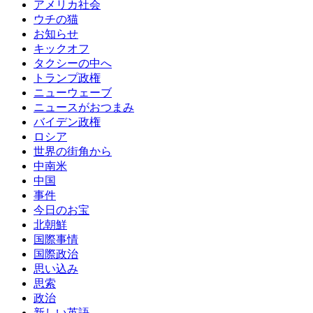
アメリカ社会
ウチの猫
お知らせ
キックオフ
タクシーの中へ
トランプ政権
ニューウェーブ
ニュースがおつまみ
バイデン政権
ロシア
世界の街角から
中南米
中国
事件
今日のお宝
北朝鮮
国際事情
国際政治
思い込み
思索
政治
新しい英語