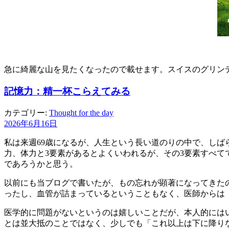
急に綺麗な山を見たくなったので載せます。スイスのグリン
記憶力：精一杯こらえてみる
カテゴリー:
Thought for the day
2026年6月16日
私は来週69歳になるが、人生という長い道のりの中で、し
力、体力と3要素があるとよくいわれるが、その3要素すべ
であろうかと思う。
以前にも当ブログで書いたが、もの忘れが顕著になってきた
ったし、血管が詰まっているということもなく、医師からは
医学的に問題がないというのは嬉しいことだが、本人的には
とは並大抵のことではなく、少しでも「これ以上は下に降り