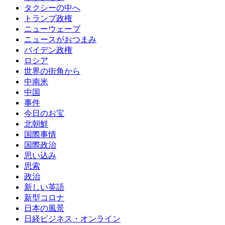
タクシーの中へ
トランプ政権
ニューウェーブ
ニュースがおつまみ
バイデン政権
ロシア
世界の街角から
中南米
中国
事件
今日のお宝
北朝鮮
国際事情
国際政治
思い込み
思索
政治
新しい英語
新型コロナ
日本の風景
日経ビジネス・オンライン