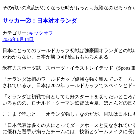
その戦いの意識がなくなった時がもっとも危険なのだろうか
サッカー②：日本対オランダ
カテゴリー:
キックオフ
2026年6月14日
日本にとってのワールドカップ初戦は強豪国オランダとの戦
かわからない。日本が勝つ可能性ももちろんある。
米有力スポーツ誌「スポーツ・イラストレイテッド（Sports Il
「オランダは初のワールドカップ優勝を強く望んでいる一方
されているが、日本は2022年ワールドカップでスペインと
「オランダは初戦で何としても好スタートを切りたいところ
いるものの、ロナルド・クーマン監督は今夏、ほとんどの国
ここまで読むと、「オランダ強し」なのだが、同誌は日本に
「日本代表は多くの人にとってダークホースと見なされてい
に優れた選手が揃ったチームには、技術とゲームメイクに長け