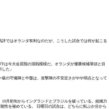
馬評ではオランダ有利なのだが、こうした試合では何が起こる
プFは今大会屈指の混戦模様だ。オランダが優勝候補筆頭と目
示した」
ー級の守備陣と中盤は、攻撃陣の不安定さがやや弱点となって
10月初旬からイングランドとブラジルを破っている。組織力
可能性を秘めている。 日曜日の試合は、どちらに転ぶか分から