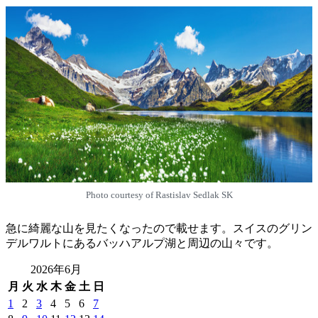
Photo courtesy of Rastislav Sedlak SK
急に綺麗な山を見たくなったので載せます。スイスのグリン
デルワルトにあるバッハアルプ湖と周辺の山々です。
2026年6月
月
火
水
木
金
土
日
1
2
3
4
5
6
7