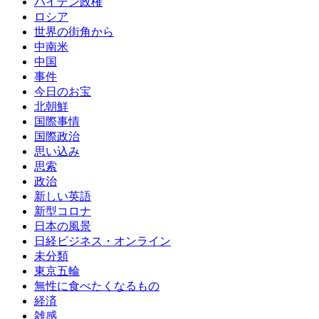
バイデン政権
ロシア
世界の街角から
中南米
中国
事件
今日のお宝
北朝鮮
国際事情
国際政治
思い込み
思索
政治
新しい英語
新型コロナ
日本の風景
日経ビジネス・オンライン
未分類
東京五輪
無性に食べたくなるもの
経済
雑感