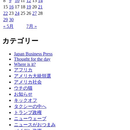
8
9
10
11
12
13
14
15
16
17
18
19
20
21
22
23
24
25
26
27
28
29
30
« 5月
7月 »
カテゴリー
Japan Business Press
Thought for the day
Where is it?
アフリカ
アメリカ大統領選
アメリカ社会
ウチの猫
お知らせ
キックオフ
タクシーの中へ
トランプ政権
ニューウェーブ
ニュースがおつまみ