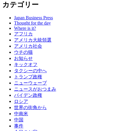
カテゴリー
Japan Business Press
Thought for the day
Where is it?
アフリカ
アメリカ大統領選
アメリカ社会
ウチの猫
お知らせ
キックオフ
タクシーの中へ
トランプ政権
ニューウェーブ
ニュースがおつまみ
バイデン政権
ロシア
世界の街角から
中南米
中国
事件