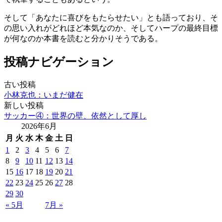
そして「あなたに喜びをもたらせたい」とも語っており、そ
の思い入れがどれほど本気なのか、そしてハープの最終目標
が何なのか本書を読むと分かりそうである。
投稿ナビゲーション
古い投稿
小林克也：いまだ健在
新しい投稿
サッカー④：世界の壁、依然として厚し
2026年6月
月
火
水
木
金
土
日
1
2
3
4
5
6
7
8
9
10
11
12
13
14
15
16
17
18
19
20
21
22
23
24
25
26
27
28
29
30
« 5月
7月 »