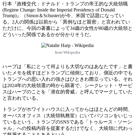
行本『政権交代：ドナルド・トランプの帝王的な大統領職
(Regime Change: Inside the Imperial Presidency of Donald
Trump)』（Simon＆Schuster)が今、米国で話題になってい
る。2人の関係は以前から「異例なほど親密」と言われてい
ただけに、今回の著書によって34歳の女性が80歳の大統領と
どういった関係であるかが分かりそうだ。
from Wikipedia
ハープは「私にとって何よりも大切なのはあなたです」と書
いたメモを残すほどトランプに傾倒しており、側近の中でも
トランプへの思い入れの強さはひときわ際立っている。それ
は2024年の大統領選の時から顕著で、シークレット・サービ
スはハープのことを「潜在的脅威」と呼んでマークしていた
と言われている。
トランプがホワイトハウスに入ってからはほとんどの時間、
オーバスオフィス（大統領執務室）にいてパソコンをいじっ
ているという。トランプのSNSである「トゥルース・ソーシ
ャル」への投稿内容を提案するだけでなく、大統領に代わっ
て執筆することもあるという。