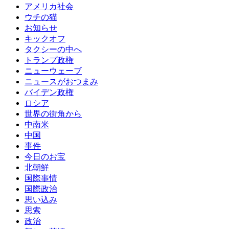
アメリカ社会
ウチの猫
お知らせ
キックオフ
タクシーの中へ
トランプ政権
ニューウェーブ
ニュースがおつまみ
バイデン政権
ロシア
世界の街角から
中南米
中国
事件
今日のお宝
北朝鮮
国際事情
国際政治
思い込み
思索
政治