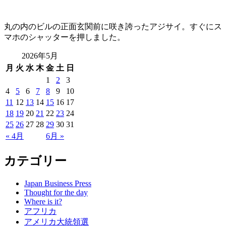
丸の内のビルの正面玄関前に咲き誇ったアジサイ。すぐにス
マホのシャッターを押しました。
2026年5月
月
火
水
木
金
土
日
1
2
3
4
5
6
7
8
9
10
11
12
13
14
15
16
17
18
19
20
21
22
23
24
25
26
27
28
29
30
31
« 4月
6月 »
カテゴリー
Japan Business Press
Thought for the day
Where is it?
アフリカ
アメリカ大統領選