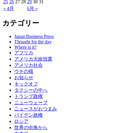
25
26
27
28
29
30
31
« 4月
6月 »
カテゴリー
Japan Business Press
Thought for the day
Where is it?
アフリカ
アメリカ大統領選
アメリカ社会
ウチの猫
お知らせ
キックオフ
タクシーの中へ
トランプ政権
ニューウェーブ
ニュースがおつまみ
バイデン政権
ロシア
世界の街角から