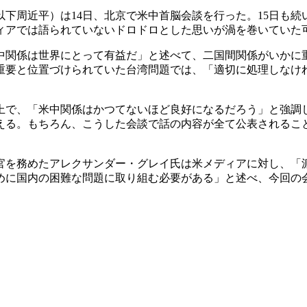
下周近平）は14日、北京で米中首脳会談を行った。15日も
ィアでは語られていないドロドロとした思いが渦を巻いていた
中関係は世界にとって有益だ」と述べて、二国間関係がいかに
重要と位置づけられていた台湾問題では、「適切に処理しなけ
上で、「米中関係はかつてないほど良好になるだろう」と強調
える。もちろん、こうした会談で話の内容が全て公表されるこ
佐官を務めたアレクサンダー・グレイ氏は米メディアに対し、「
めに国内の困難な問題に取り組む必要がある」と述べ、今回の