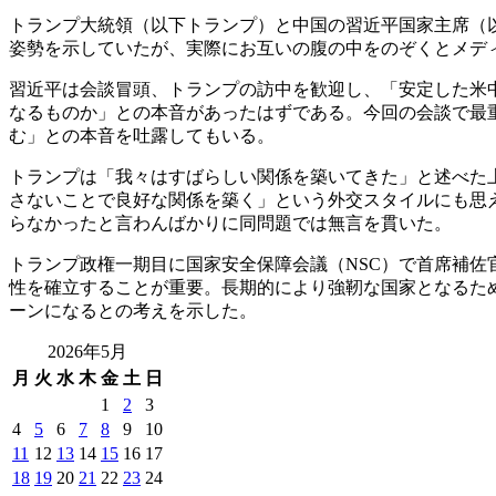
トランプ大統領（以下トランプ）と中国の習近平国家主席（以
姿勢を示していたが、実際にお互いの腹の中をのぞくとメデ
習近平は会談冒頭、トランプの訪中を歓迎し、「安定した米
なるものか」との本音があったはずである。今回の会談で最
む」との本音を吐露してもいる。
トランプは「我々はすばらしい関係を築いてきた」と述べた
さないことで良好な関係を築く」という外交スタイルにも思
らなかったと言わんばかりに同問題では無言を貫いた。
トランプ政権一期目に国家安全保障会議（NSC）で首席補
性を確立することが重要。長期的により強靭な国家となるた
ーンになるとの考えを示した。
2026年5月
月
火
水
木
金
土
日
1
2
3
4
5
6
7
8
9
10
11
12
13
14
15
16
17
18
19
20
21
22
23
24