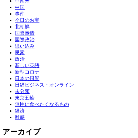
中南米
中国
事件
今日のお宝
北朝鮮
国際事情
国際政治
思い込み
思索
政治
新しい英語
新型コロナ
日本の風景
日経ビジネス・オンライン
未分類
東京五輪
無性に食べたくなるもの
経済
雑感
アーカイブ