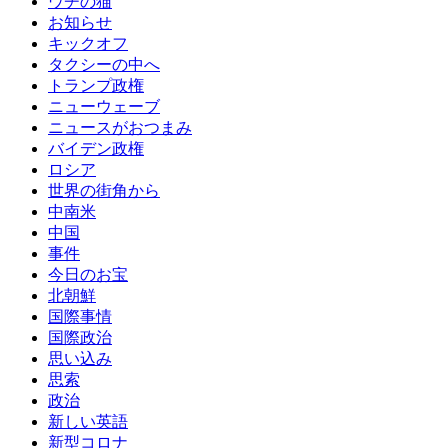
ウチの猫
お知らせ
キックオフ
タクシーの中へ
トランプ政権
ニューウェーブ
ニュースがおつまみ
バイデン政権
ロシア
世界の街角から
中南米
中国
事件
今日のお宝
北朝鮮
国際事情
国際政治
思い込み
思索
政治
新しい英語
新型コロナ