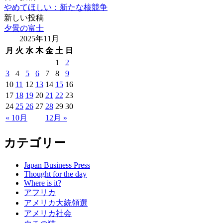
やめてほしい：新たな核競争
新しい投稿
夕景の富士
2025年11月
月
火
水
木
金
土
日
1
2
3
4
5
6
7
8
9
10
11
12
13
14
15
16
17
18
19
20
21
22
23
24
25
26
27
28
29
30
« 10月
12月 »
カテゴリー
Japan Business Press
Thought for the day
Where is it?
アフリカ
アメリカ大統領選
アメリカ社会