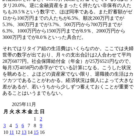
タリ20.0%。逆に金融資産をまったく持たない非保有の人た
ちも20.5％という数字で、ほぼ同率である。また貯蓄額がゼ
ロから100万円までの人たちが6.5%、順次200万円までが
5.3%、300万円までが3.7%、500万円から700万円までが
6.3%、1000万円から1500万円までが8.9％、2000万円から
3000万円までが8.0％といった具合だ。
それではリタイア組の生活費はいくらなのか。ここでは夫婦
世帯の数字が出ており、月々の支出合計は2人合わせて平均
28万6877円。社会保障給付金（年金）が25万6521円なので、
毎月3万4058円の赤字がでている計算になる。こうした状況
を眺めると、よほどの資産家でない限り、退職後の生活はカ
ツカツであることがわかる。経済状況は個人によって大きな
差があるが、若いうちから少しずつ蓄えておくことが重要で
あることはいうまでもない。
2025年11月
月
火
水
木
金
土
日
1
2
3
4
5
6
7
8
9
10
11
12
13
14
15
16