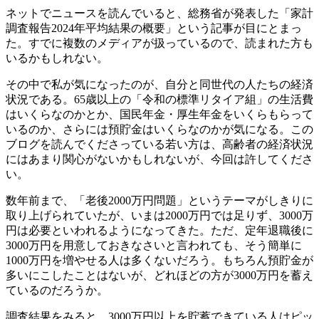
ネットでニュースを読んでいると、総務省が発表した「家計
調査報告2024年平均結果の概要」という記事が目にとまっ
た。すでに複数のメディアが扱っているので、読まれた方も
いるかもしれない。
その中で私が気になったのが、自分と同世代の人たちの経済
状況である。65歳以上の「令和の標準リタイア組」の生活費
はいくらなのかとか、国民年金・厚生年金をいくらもらって
いるのか、さらには預貯金はいくらなのかが気になる。この
ブログを読んでくださっている若い方は、高齢者の経済状況
にはあまり関心がないかもしれないが、今回は許してくださ
い。
数年前まで、「老後2000万円問題」というテーマがしきりに
取り上げられていたが、いまは2000万円では足りず、3000万
円は必要といわれるようになってきた。ただ、定年退職後に
3000万円を用意しておきなさいと言われても、そう簡単に
1000万円を増やせる人は多くないだろう。もちろん預貯金が
多いにこしたことはないが、どれほどの方が3000万円を蓄え
ているのだろうか。
調査結果をみると、3000万円以上を貯蓄できている人はピッ