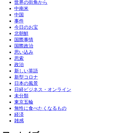
世界の街角から
中南米
中国
事件
今日のお宝
北朝鮮
国際事情
国際政治
思い込み
思索
政治
新しい英語
新型コロナ
日本の風景
日経ビジネス・オンライン
未分類
東京五輪
無性に食べたくなるもの
経済
雑感