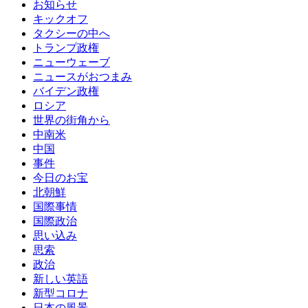
お知らせ
キックオフ
タクシーの中へ
トランプ政権
ニューウェーブ
ニュースがおつまみ
バイデン政権
ロシア
世界の街角から
中南米
中国
事件
今日のお宝
北朝鮮
国際事情
国際政治
思い込み
思索
政治
新しい英語
新型コロナ
日本の風景