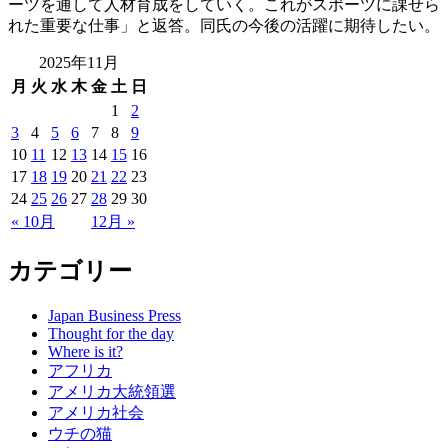
ーツを通して人材育成をしていく。これがスポーツに課せら
れた重要な仕事」と返答。同氏の今後の活躍に期待したい。
2025年11月
月
火
水
木
金
土
日
1
2
3
4
5
6
7
8
9
10
11
12
13
14
15
16
17
18
19
20
21
22
23
24
25
26
27
28
29
30
« 10月
12月 »
カテゴリー
Japan Business Press
Thought for the day
Where is it?
アフリカ
アメリカ大統領選
アメリカ社会
ウチの猫