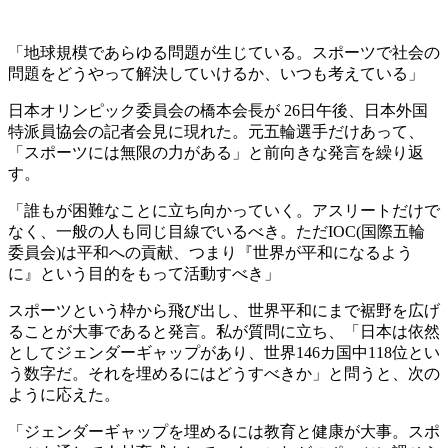
「地球規模であらゆる問題が生じている。スポーツで社会の
問題をどうやって解決していけるか、いつも考えている」
日本オリンピック委員会の橋本会長が 26日午後、日本外国
特派員協会の記者会見に現れた。元五輪選手だけあって、
「スポーツには無限の力がある」と前向きな発言を繰り返
す。
「誰もが困難なことに立ち向かっていく。アスリートだけで
なく、一般の人も同じ目線でいるべき。ただIOC(国際五輪
委員会)は平和への貢献、つまり『世界が平和になるよう
に』という目的をもって活動すべき」
スポーツという枠から飛び出し、世界平和にまで裾野を広げ
ることが大事であると発言。私が質問に立ち、「日本は依然
としてジェンダーギャップがあり、世界146カ国中118位とい
う数字だ。それを埋めるにはどうすべきか」と問うと、次の
ように応えた。
「ジェンダーギャップを埋めるには教育と健康が大事。スポ