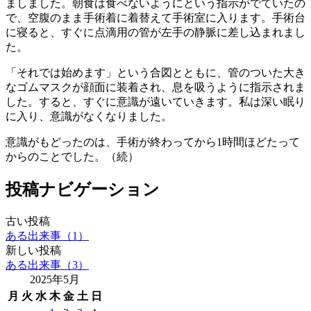
ましました。朝食は食べないようにという指示がでていたの
で、空腹のまま手術着に着替えて手術室に入ります。手術台
に寝ると、すぐに点滴用の管が左手の静脈に差し込まれまし
た。
「それでは始めます」という合図とともに、管のついた大き
なゴムマスクが顔面に装着され、息を吸うように指示されま
した。すると、すぐに意識が遠いていきます。私は深い眠り
に入り、意識がなくなりました。
意識がもどったのは、手術が終わってから1時間ほどたって
からのことでした。（続）
投稿ナビゲーション
古い投稿
ある出来事（1）
新しい投稿
ある出来事（3）
2025年5月
月
火
水
木
金
土
日