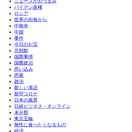
ニュースがおつまみ
バイデン政権
ロシア
世界の街角から
中南米
中国
事件
今日のお宝
北朝鮮
国際事情
国際政治
思い込み
思索
政治
新しい英語
新型コロナ
日本の風景
日経ビジネス・オンライン
未分類
東京五輪
無性に食べたくなるもの
経済