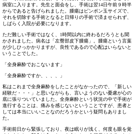
病室に入ります。先生と面会をし、手術は翌14日午前９時半
からであると告げられました。腫瘍はピンポン玉サイズで、
それを切除する手術となると日帰りの手術で済ませられず、
しばらく入院が必要になります。
ただ難しい手術ではなく、1時間以内に終わるだろうとも聞
かされました。病名は「左臀部皮下腫瘍」。腫瘍という言葉
が少しひっかかりますが、良性であるので心配はいらないと
いうことでした。
「全身麻酔でおこないます」
「全身麻酔ですか、、、、」
私はこれまで全身麻酔をしたことがなかったので、「新しい
経験だ・・・」と思いながらも、言いようのない憂慮が心の
底に張りついていました。全身麻酔という状況の中で手術が
進行することは、痛みを感じないということですが、患者と
しては本当にいいことなのだろうかという疑問もありまし
た。
手術前日から緊張しており、夜は眠りが浅く、何度も眼を覚