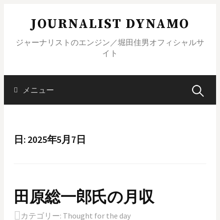
コ
JOURNALIST DYNAMO
ン
テ
ジャーナリストのエンジン／堀田佳男オフィシャルサ
ン
イト
ツ
へ
ス
メニュー
検
キ
ッ
索
プ
日: 2025年5月7日
:
田原総一郎氏の月収
カテゴリー:
Thought for the day