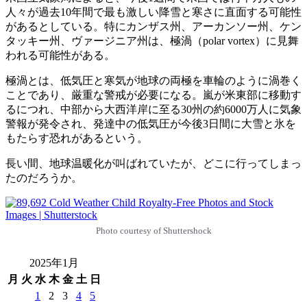
人々が過去10年間で最も激しい降雪と寒さに直面する可能性
があるとしている。特にカンザス州、アーカンソー州、ケン
タッキー州、ヴァージニア州は、極渦（polar vortex）に見舞
われる可能性がある。
極渦とは、低気圧と寒気が地球の両極を車輪のように渦巻く
ことであり、厳重な警戒が必要になる。嵐が米東部に移動す
るにつれ、中部から大西洋岸に至る30州の約6000万人に気象
警報が発令され、発達中の低気圧が今後3日間に大雪と氷を
もたらす恐れがあるという。
長い間、地球温暖化が叫ばれていたが、どこに行ってしまっ
たのだろうか。
Photo courtesy of Shuttershock
2025年1月
月
火
水
木
金
土
日
1
2
3
4
5