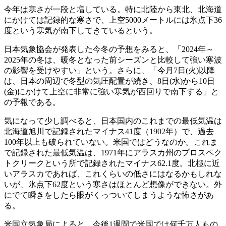
今年は寒さが一段と増している。特に北陸から東北、北海道
にかけては記録的な寒さで、上空5000メートルには氷点下36
度という寒気が南下してきているという。
日本気象協会が発表した今冬の予想をみると、「2024年～
2025年の冬は、暖冬となった前シーズンと比較して強い寒波
の影響を受けやすい」という。さらに、「今月7日(火)以降
は、日本の周辺で冬型の気圧配置が続き、8日(水)から10日
(金)にかけて上空に非常に強い寒気が西回りで南下する」と
の予報である。
気になって少し調べると、日本国内のこれまでの最低気温は
北海道旭川で記録されたマイナス41度（1902年）で、過去
100年以上も破られていない。米国ではどうなのか。これま
で記録された最低気温は、1971年にアラスカ州のプロスペク
トクリークという所で記録されたマイナス62.1度。北極に近
いアラスカであれば、これくらいの低さにはなるかもしれな
いが、氷点下62度という寒さはほとんど想像ができない。外
にでて瞬きをしたら眼がくっついてしまうような怖さがあ
る。
米国立気象局によると、今後1週間で米国では何千万人もの