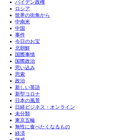
バイデン政権
ロシア
世界の街角から
中南米
中国
事件
今日のお宝
北朝鮮
国際事情
国際政治
思い込み
思索
政治
新しい英語
新型コロナ
日本の風景
日経ビジネス・オンライン
未分類
東京五輪
無性に食べたくなるもの
経済
雑感