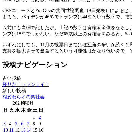
CBSニュースとYouGovの共同世論調査（9日発表）による
よると、バイデンが46％でトランプは44％という数字で、拮
以前にも当欄で記したが、上記の数字は有権者全体をならし
ンプは18％でしかない。ただ65歳以上の有権者をみると、5
いずれにしても、11月の投票日までほぼ互角の争いが続くと
支持を拡大させて当選するという可能性はかなり低いので、
投稿ナビゲーション
古い投稿
祭りだ！ワッショイ！
新しい投稿
相変わらずの男社会
2024年6月
月
火
水
木
金
土
日
1
2
3
4
5
6
7
8
9
10
11
12
13
14
15
16