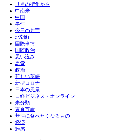
世界の街角から
中南米
中国
事件
今日のお宝
北朝鮮
国際事情
国際政治
思い込み
思索
政治
新しい英語
新型コロナ
日本の風景
日経ビジネス・オンライン
未分類
東京五輪
無性に食べたくなるもの
経済
雑感