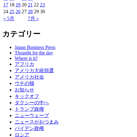
17
18
19
20
21
22
23
24
25
26
27
28
29
30
« 5月
7月 »
カテゴリー
Japan Business Press
Thought for the day
Where is it?
アフリカ
アメリカ大統領選
アメリカ社会
ウチの猫
お知らせ
キックオフ
タクシーの中へ
トランプ政権
ニューウェーブ
ニュースがおつまみ
バイデン政権
ロシア