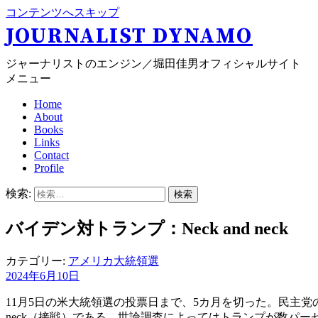
コンテンツへスキップ
JOURNALIST DYNAMO
ジャーナリストのエンジン／堀田佳男オフィシャルサイト
メニュー
Home
About
Books
Links
Contact
Profile
検索:
バイデン対トランプ：Neck and neck
カテゴリー:
アメリカ大統領選
2024年6月10日
11月5日の米大統領選の投票日まで、5カ月を切った。民主党
neck（接戦）である。世論調査によってはトランプが数パ