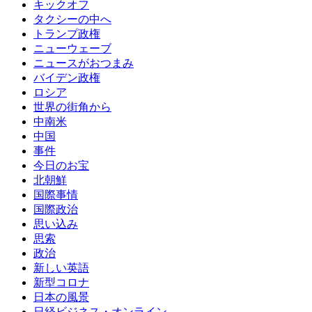
キックオフ
タクシーの中へ
トランプ政権
ニューウェーブ
ニュースがおつまみ
バイデン政権
ロシア
世界の街角から
中南米
中国
事件
今日のお宝
北朝鮮
国際事情
国際政治
思い込み
思索
政治
新しい英語
新型コロナ
日本の風景
日経ビジネス・オンライン