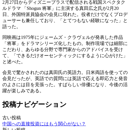
2月27日からディズニープラスで配信される戦国スペクタク
ルドラマ 「Shogun 将軍」に主演する真田広之氏が2月20
日、外国特派員協会の会見に現れた。役者だけでなくプロデ
ューサーも兼任しており、「とてつもない経験になった」と
語った。
同映画は1975年にジェームズ・クラヴェルが発表した作品
「将軍」をドラマシリーズ化したもの。制作現場では細部に
こだわり、あらゆる分野で専門家からのアドバイスを受け
て、「できるだけオーセンティックにするように心がけた」
と述べた。
会見で驚かされたのは真田氏の英語力。日米両語を使っての
会見だったが、英語での質問には英語で応える即応力と発音
のよさには目を見張った。すばらしい俳優になり、今後の活
躍が楽しみである。
投稿ナビゲーション
古い投稿
中国への直接投資にはもう関心がない？
新しい投稿