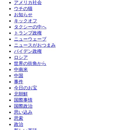
アメリカ社会
ウチの猫
お知らせ
キックオフ
タクシーの中へ
トランプ政権
ニューウェーブ
ニュースがおつまみ
バイデン政権
ロシア
世界の街角から
中南米
中国
事件
今日のお宝
北朝鮮
国際事情
国際政治
思い込み
思索
政治