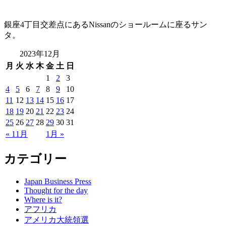
銀座4丁目交差点にあるNissanのショールームに座るサン
タ。
2023年12月
月
火
水
木
金
土
日
1
2
3
4
5
6
7
8
9
10
11
12
13
14
15
16
17
18
19
20
21
22
23
24
25
26
27
28
29
30
31
« 11月
1月 »
カテゴリー
Japan Business Press
Thought for the day
Where is it?
アフリカ
アメリカ大統領選