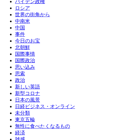
バイデン政権
ロシア
世界の街角から
中南米
中国
事件
今日のお宝
北朝鮮
国際事情
国際政治
思い込み
思索
政治
新しい英語
新型コロナ
日本の風景
日経ビジネス・オンライン
未分類
東京五輪
無性に食べたくなるもの
経済
雑感