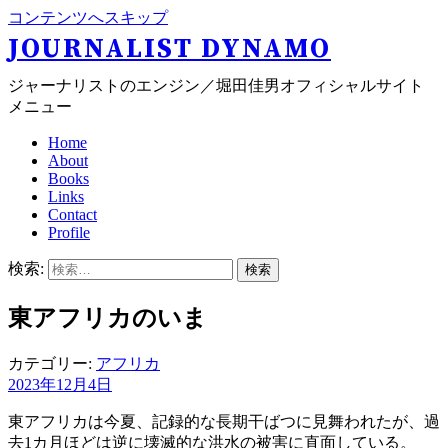
コンテンツへスキップ
JOURNALIST DYNAMO
ジャーナリストのエンジン／堀田佳男オフィシャルサイト
メニュー
Home
About
Books
Links
Contact
Profile
検索:
東アフリカのいま
カテゴリー:
アフリカ
2023年12月4日
東アフリカは今夏、記録的な長期干ばつに見舞われたが、過
去1カ月ほどは逆に壊滅的な洪水の被害に直面している。