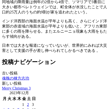
同地域の降雨量は例年の2倍から4倍で、ソマリアで3番目に
大きい都市ベレトウェインでは、町全体が水没したことで人
口約25万人のうちの約9割が家を追われたという。
インド洋西部の海面水温が平年よりも高く、さらにインド洋
東部の赤道域の海面水温が平年よりも低いと、アフリカ東部
に多くの雨を降らせる。またエルニーニョ現象も大雨をもた
らす傾向がある。
日本では大きな報道になっていないが、世界的にみれば大災
害として支援の手が差し伸べられてしかるべきである 。
投稿ナビゲーション
古い投稿
魂魄の棟方志功
新しい投稿
Merry Christmas 3
2023年12月
月
火
水
木
金
土
日
1
2
3