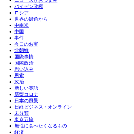
ニュースがおつまみ
バイデン政権
ロシア
世界の街角から
中南米
中国
事件
今日のお宝
北朝鮮
国際事情
国際政治
思い込み
思索
政治
新しい英語
新型コロナ
日本の風景
日経ビジネス・オンライン
未分類
東京五輪
無性に食べたくなるもの
経済