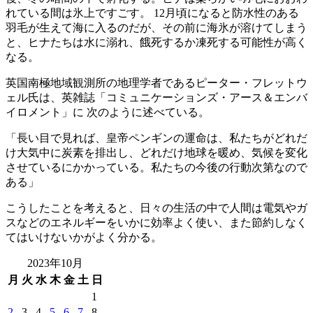
れている間は氷上ですごす。 12月頃になると防水性のある
羽毛が生えて海に入るのだが、その前に海氷が溶けてしまう
と、ヒナたちは水に溺れ、餓死するか凍死する可能性が高く
なる。
英国南極地域観測所の地理学者であるピーター・フレットウ
ェル氏は、英雑誌「コミュニケーションズ・アース＆エンバ
イロメント」に 次のように述べている。
「長い目で見れば、皇帝ペンギンの運命は、私たちがどれだ
け大気中に炭素を排出し、どれだけ地球を暖め、気候を変化
させているにかかっている。私たちの今後の行動次第なので
ある」
こうしたことを考えると、日々の生活の中で人間は電気やガ
スなどのエネルギーをいかに効率よく使い、また節約しなく
てはいけないかがよく分かる。
2023年10月
月
火
水
木
金
土
日
1
2
3
4
5
6
7
8