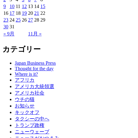
9
10
11
12
13
14
15
16
17
18
19
20
21
22
23
24
25
26
27
28
29
30
31
« 9月
11月 »
カテゴリー
Japan Business Press
Thought for the day
Where is it?
アフリカ
アメリカ大統領選
アメリカ社会
ウチの猫
お知らせ
キックオフ
タクシーの中へ
トランプ政権
ニューウェーブ