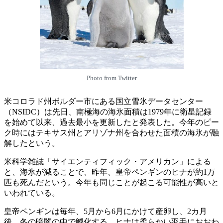
Photo from Twitter
米コロラド州ボルダー市にある国立雪氷データセンター
（NSIDC）は先日、南極海の海氷面積は1979年に衛星記録
を始めて以来、過去最小を更新したと発表した。今年のピー
ク時にはテキサス州とアリゾナ州を合わせた面積の海氷が融
解したという。
米科学雑誌「サイエンティフィック・アメリカン」による
と、海氷が減ることで、昨年、皇帝ペンギンのヒナが約1万
匹も死んだという。今年も同じことが起こる可能性が高いと
いわれている。
皇帝ペンギンは毎年、5月から6月にかけて産卵し、2カ月
後、冬の暗闇の中で孵化する。ヒナは柔らかい羽毛におおわ