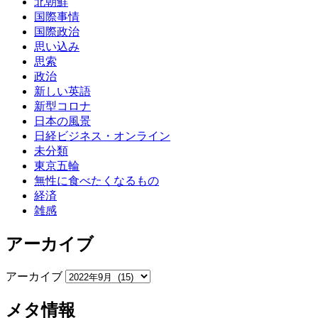
北朝鮮
国際事情
国際政治
思い込み
思索
政治
新しい英語
新型コロナ
日本の風景
日経ビジネス・オンライン
未分類
東京五輪
無性に食べたくなるもの
経済
雑感
アーカイブ
アーカイブ
メタ情報