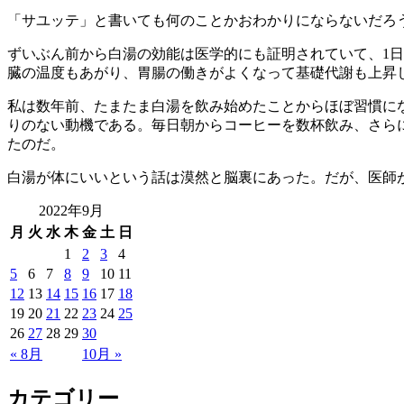
「サユッテ」と書いても何のことかおわかりにならないだろ
ずいぶん前から白湯の効能は医学的にも証明されていて、1
臓の温度もあがり、胃腸の働きがよくなって基礎代謝も上昇
私は数年前、たまたま白湯を飲み始めたことからほぼ習慣に
りのない動機である。毎日朝からコーヒーを数杯飲み、さら
たのだ。
白湯が体にいいという話は漠然と脳裏にあった。だが、医師
2022年9月
月
火
水
木
金
土
日
1
2
3
4
5
6
7
8
9
10
11
12
13
14
15
16
17
18
19
20
21
22
23
24
25
26
27
28
29
30
« 8月
10月 »
カテゴリー