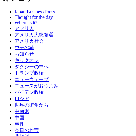
Japan Business Press
Thought for the day
Where is it?
アフリカ
アメリカ大統領選
アメリカ社会
ウチの猫
お知らせ
キックオフ
タクシーの中へ
トランプ政権
ニューウェーブ
ニュースがおつまみ
バイデン政権
ロシア
世界の街角から
中南米
中国
事件
今日のお宝