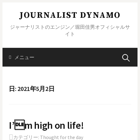
コ
JOURNALIST DYNAMO
ン
テ
ジャーナリストのエンジン／堀田佳男オフィシャルサ
ン
イト
ツ
へ
ス
メニュー
検
キ
ッ
索
プ
日: 2021年5月2日
:
I’m high on life!
カテゴリー:
Thought for the day