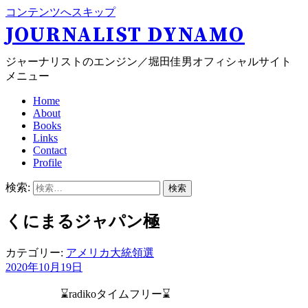
コンテンツへスキップ
JOURNALIST DYNAMO
ジャーナリストのエンジン／堀田佳男オフィシャルサイト
メニュー
Home
About
Books
Links
Contact
Profile
検索:
くにまるジャパン極
カテゴリー:
アメリカ大統領選
2020年10月19日
⌛radikoタイムフリー⌛