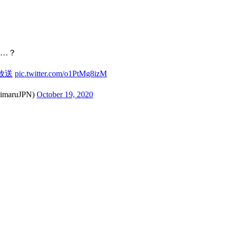
は…？
放送
pic.twitter.com/o1PtMg8izM
ruJPN)
October 19, 2020