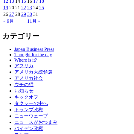
12
13
14
15
16
17
18
19
20
21
22
23
24
25
26
27
28
29
30
31
« 9月
11月 »
カテゴリー
Japan Business Press
Thought for the day
Where is it?
アフリカ
アメリカ大統領選
アメリカ社会
ウチの猫
お知らせ
キックオフ
タクシーの中へ
トランプ政権
ニューウェーブ
ニュースがおつまみ
バイデン政権