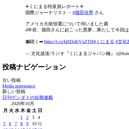
✈くにまる特派員レポート✈
国際ジャーナリスト・
#堀田佳男
さん
アメリカ大統領選について伺いました📰
4年前、堀田さんに起こった悪夢…果たして今回
📻聴く➡
https://t.co/kHDzKVxZTH
#くにまる
#文化
— 文化放送/ラジオ『くにまるジャパン極』 (@kunima
投稿ナビゲーション
古い投稿
Media appearance
新しい投稿
日刊ゲンダイの短期連載
2020年10月
月
火
水
木
金
土
日
1
2
3
4
5
6
7
8
9
10
11