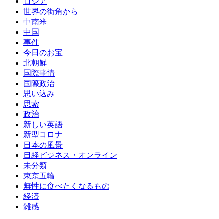
ロシア
世界の街角から
中南米
中国
事件
今日のお宝
北朝鮮
国際事情
国際政治
思い込み
思索
政治
新しい英語
新型コロナ
日本の風景
日経ビジネス・オンライン
未分類
東京五輪
無性に食べたくなるもの
経済
雑感