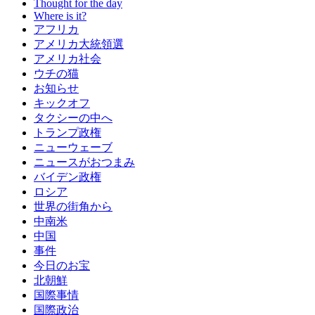
Thought for the day
Where is it?
アフリカ
アメリカ大統領選
アメリカ社会
ウチの猫
お知らせ
キックオフ
タクシーの中へ
トランプ政権
ニューウェーブ
ニュースがおつまみ
バイデン政権
ロシア
世界の街角から
中南米
中国
事件
今日のお宝
北朝鮮
国際事情
国際政治