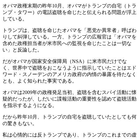
オバマ政権末期の昨年10月、オバマがトランプの自宅（トラ
ンプ・タワー）の電話盗聴を命じたと伝えられる問題が浮上
している。
トランプは、盗聴を命じたオバマを「悪党か異常者」呼ばわ
りして糾弾している。一方、トランプの広報官は「オバマを
含めた政権担当者が米市民への監視を命じたことは一切な
い」と反論した。
だがオバマが国家安全保障局（NSA）に米市民だけでな
く、世界中で盗聴をおこなうように指示していたことはエド
ワード・スノーデンのアメリカ政府の内情の暴露を待たなく
とも、よく知られた事実である。
オバマは2009年の政権発足当初、盗聴を含むスパイ活動に懐
疑的だったが、しだいに諜報活動の重要性を認めて盗聴活動
を指示するようになる。
だから昨年10月、トランプの自宅を盗聴していたとしても何
の驚きもない。
私は心情的には反トランプであり、トランプのこれまでの虚