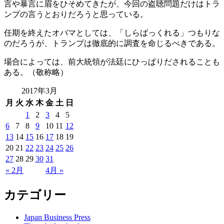
言や暴言に眉をひそめてきたが、今回の盗聴問題だけはトラ
ンプの言うとおりだろうと思っている。
任期を終えたオバマとしては、「しらばっくれる」つもりな
のだろうが、トランプは徹底的に調査を命じるべきである。
場合によっては、前大統領が法廷にひっぱりだされることも
ある。（敬称略）
2017年3月
月
火
水
木
金
土
日
1
2
3
4
5
6
7
8
9
10
11
12
13
14
15
16
17
18
19
20
21
22
23
24
25
26
27
28
29
30
31
« 2月
4月 »
カテゴリー
Japan Business Press