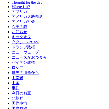
Thought for the day
Where is it?
アフリカ
アメリカ大統領選
アメリカ社会
ウチの猫
お知らせ
キックオフ
タクシーの中へ
トランプ政権
ニューウェーブ
ニュースがおつまみ
バイデン政権
ロシア
世界の街角から
中南米
中国
事件
今日のお宝
北朝鮮
国際事情
国際政治