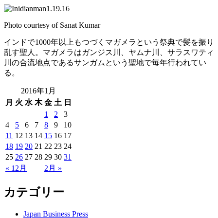
Photo courtesy of Sanat Kumar
インドで1000年以上もつづくマガメラという祭典で髪を振り
乱す聖人。マガメラはガンジス川、ヤムナ川、サラスワティ
川の合流地点であるサンガムという聖地で毎年行われてい
る。
2016年1月
月
火
水
木
金
土
日
1
2
3
4
5
6
7
8
9
10
11
12
13
14
15
16
17
18
19
20
21
22
23
24
25
26
27
28
29
30
31
« 12月
2月 »
カテゴリー
Japan Business Press