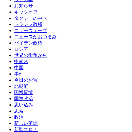
お知らせ
キックオフ
タクシーの中へ
トランプ政権
ニューウェーブ
ニュースがおつまみ
バイデン政権
ロシア
世界の街角から
中南米
中国
事件
今日のお宝
北朝鮮
国際事情
国際政治
思い込み
思索
政治
新しい英語
新型コロナ