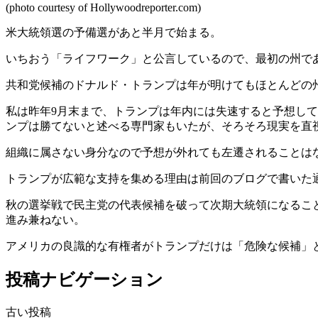
(photo courtesy of Hollywoodreporter.com)
米大統領選の予備選があと半月で始まる。
いちおう「ライフワーク」と公言しているので、最初の州で
共和党候補のドナルド・トランプは年が明けてもほとんどの
私は昨年9月末まで、トランプは年内には失速すると予想して
ンプは勝てないと述べる専門家もいたが、そろそろ現実を直
組織に属さない身分なので予想が外れても左遷されることは
トランプが広範な支持を集める理由は前回のブログで書いた
秋の選挙戦で民主党の代表候補を破って次期大統領になるこ
進み兼ねない。
アメリカの良識的な有権者がトランプだけは「危険な候補」
投稿ナビゲーション
古い投稿