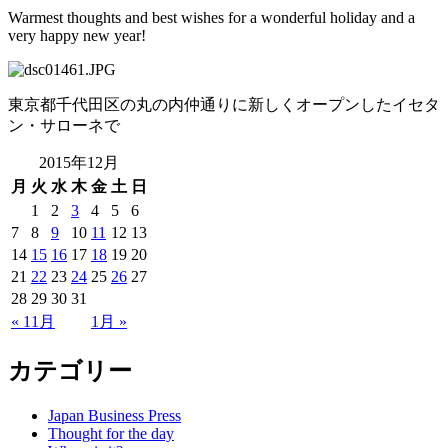
Warmest thoughts and best wishes for a wonderful holiday and a
very happy new year!
東京都千代田区の丸の内仲通りに新しくオープンしたイセタ
ン・サローネで
2015年12月
月
火
水
木
金
土
日
1
2
3
4
5
6
7
8
9
10
11
12
13
14
15
16
17
18
19
20
21
22
23
24
25
26
27
28
29
30
31
« 11月
1月 »
カテゴリー
Japan Business Press
Thought for the day