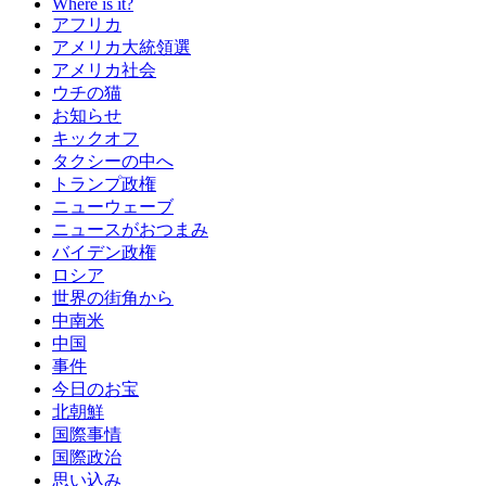
Where is it?
アフリカ
アメリカ大統領選
アメリカ社会
ウチの猫
お知らせ
キックオフ
タクシーの中へ
トランプ政権
ニューウェーブ
ニュースがおつまみ
バイデン政権
ロシア
世界の街角から
中南米
中国
事件
今日のお宝
北朝鮮
国際事情
国際政治
思い込み