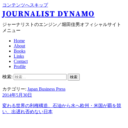
コンテンツへスキップ
JOURNALIST DYNAMO
ジャーナリストのエンジン／堀田佳男オフィシャルサイト
メニュー
Home
About
Books
Links
Contact
Profile
検索:
カテゴリー:
Japan Business Press
2014年5月30日
変わる世界の利権構造、石油から水へ
欧州・米国が覇を競
い、出遅れ否めない日本