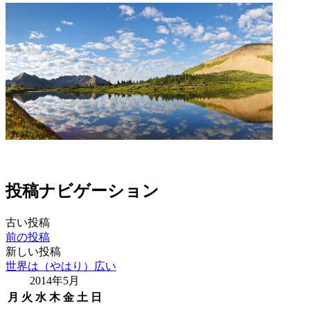
投稿ナビゲーション
古い投稿
前の投稿
新しい投稿
世界は（やはり）広い
2014年5月
月
火
水
木
金
土
日