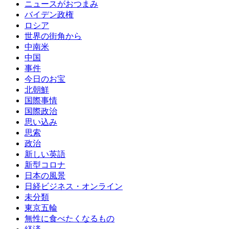
ニュースがおつまみ
バイデン政権
ロシア
世界の街角から
中南米
中国
事件
今日のお宝
北朝鮮
国際事情
国際政治
思い込み
思索
政治
新しい英語
新型コロナ
日本の風景
日経ビジネス・オンライン
未分類
東京五輪
無性に食べたくなるもの