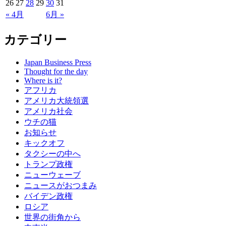
26
27
28
29
30
31
« 4月
6月 »
カテゴリー
Japan Business Press
Thought for the day
Where is it?
アフリカ
アメリカ大統領選
アメリカ社会
ウチの猫
お知らせ
キックオフ
タクシーの中へ
トランプ政権
ニューウェーブ
ニュースがおつまみ
バイデン政権
ロシア
世界の街角から