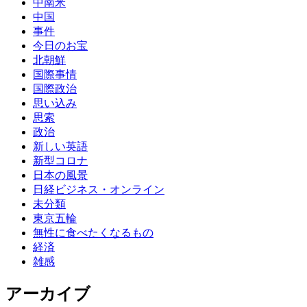
中南米
中国
事件
今日のお宝
北朝鮮
国際事情
国際政治
思い込み
思索
政治
新しい英語
新型コロナ
日本の風景
日経ビジネス・オンライン
未分類
東京五輪
無性に食べたくなるもの
経済
雑感
アーカイブ