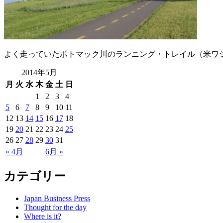
よく走っていたポトマック川のランニング・トレイル（米ワ
2014年5月
月
火
水
木
金
土
日
1
2
3
4
5
6
7
8
9
10
11
12
13
14
15
16
17
18
19
20
21
22
23
24
25
26
27
28
29
30
31
« 4月
6月 »
カテゴリー
Japan Business Press
Thought for the day
Where is it?