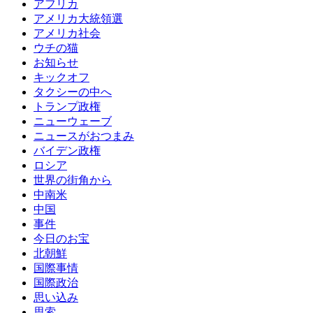
アフリカ
アメリカ大統領選
アメリカ社会
ウチの猫
お知らせ
キックオフ
タクシーの中へ
トランプ政権
ニューウェーブ
ニュースがおつまみ
バイデン政権
ロシア
世界の街角から
中南米
中国
事件
今日のお宝
北朝鮮
国際事情
国際政治
思い込み
思索