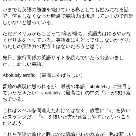
いまでも英語の勉強を続けている私としても励みになる話
で、何もしなくなった時点で英語力は後退していくので前進
しかないと思っている。
ただアメリカからもどって7年が経ち、英語力はゆるやかな
くだり坂を下りている。英語圏にもどって住まないかぎり、
わたしの英語力の再浮上はないだろうと思う。
先日、旅行関係の英語サイトを読んでいたら出会いまし
た、、新しい英語。
Abolutely terrific!（最高にすばらしい）
普通の表現に思われるが、最初の単語「abolutely」に注目し
ていただきたい。absolutely（最高に）の中の「s」が抜け落
ちている。
これはスペルを間違えたわけではなく、故意に「s」を抜い
たスラングだ。「s」を抜いた方が発音しやすいということ
だと思う。
これを英語の進化と呼ぶかは議論がわかれるが、私は新しい