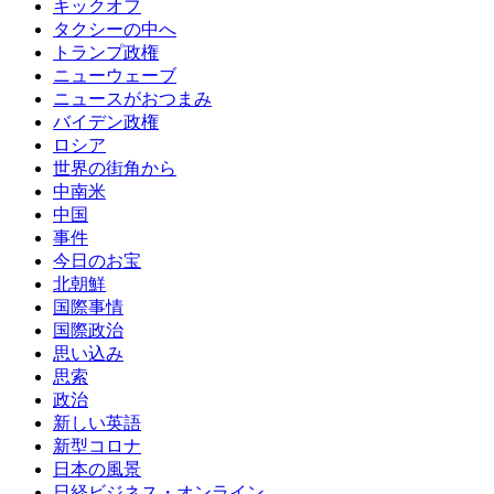
キックオフ
タクシーの中へ
トランプ政権
ニューウェーブ
ニュースがおつまみ
バイデン政権
ロシア
世界の街角から
中南米
中国
事件
今日のお宝
北朝鮮
国際事情
国際政治
思い込み
思索
政治
新しい英語
新型コロナ
日本の風景
日経ビジネス・オンライン