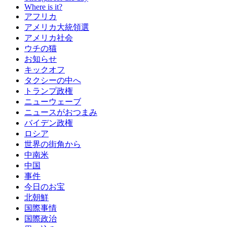
Where is it?
アフリカ
アメリカ大統領選
アメリカ社会
ウチの猫
お知らせ
キックオフ
タクシーの中へ
トランプ政権
ニューウェーブ
ニュースがおつまみ
バイデン政権
ロシア
世界の街角から
中南米
中国
事件
今日のお宝
北朝鮮
国際事情
国際政治