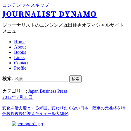
コンテンツへスキップ
JOURNALIST DYNAMO
ジャーナリストのエンジン／堀田佳男オフィシャルサイト
メニュー
Home
About
Books
Links
Contact
Profile
検索:
カテゴリー:
Japan Business Press
2012年7月31日
変化を活力源とする米国、変わりたくない日本
陸軍の元准将を特
任教授教授に迎えたイェール大MBA