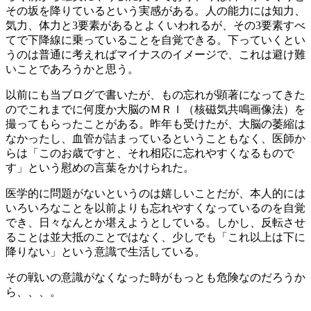
その坂を降りているという実感がある。人の能力には知力、
気力、体力と3要素があるとよくいわれるが、その3要素すべ
てで下降線に乗っていることを自覚できる。下っていくとい
うのは普通に考えればマイナスのイメージで、これは避け難
いことであろうかと思う。
以前にも当ブログで書いたが、もの忘れが顕著になってきた
のでこれまでに何度か大脳のＭＲＩ（核磁気共鳴画像法）を
撮ってもらったことがある。昨年も受けたが、大脳の萎縮は
なかったし、血管が詰まっているということもなく、医師か
らは「このお歳ですと、それ相応に忘れやすくなるもので
す」という慰めの言葉をかけられた。
医学的に問題がないというのは嬉しいことだが、本人的には
いろいろなことを以前よりも忘れやすくなっているのを自覚
でき、日々なんとか堪えようとしている。しかし、反転させ
ることは並大抵のことではなく、少しでも「これ以上は下に
降りない」という意識で生活している。
その戦いの意識がなくなった時がもっとも危険なのだろうか
ら、、、。