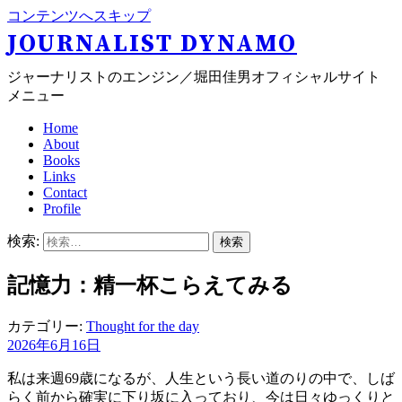
コンテンツへスキップ
JOURNALIST DYNAMO
ジャーナリストのエンジン／堀田佳男オフィシャルサイト
メニュー
Home
About
Books
Links
Contact
Profile
検索:
記憶力：精一杯こらえてみる
カテゴリー:
Thought for the day
2026年6月16日
私は来週69歳になるが、人生という長い道のりの中で、しば
らく前から確実に下り坂に入っており、今は日々ゆっくりと