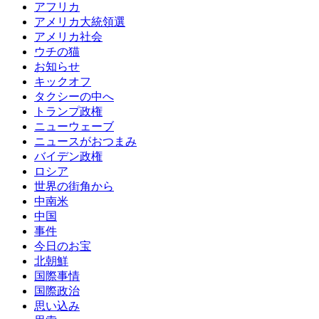
アフリカ
アメリカ大統領選
アメリカ社会
ウチの猫
お知らせ
キックオフ
タクシーの中へ
トランプ政権
ニューウェーブ
ニュースがおつまみ
バイデン政権
ロシア
世界の街角から
中南米
中国
事件
今日のお宝
北朝鮮
国際事情
国際政治
思い込み