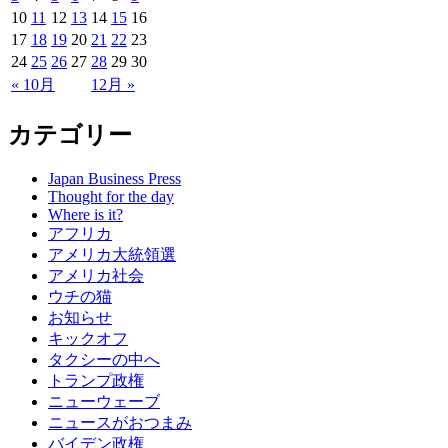
10
11
12
13
14
15
16
17
18
19
20
21
22
23
24
25
26
27
28
29
30
« 10月
12月 »
カテゴリー
Japan Business Press
Thought for the day
Where is it?
アフリカ
アメリカ大統領選
アメリカ社会
ウチの猫
お知らせ
キックオフ
タクシーの中へ
トランプ政権
ニューウェーブ
ニュースがおつまみ
バイデン政権