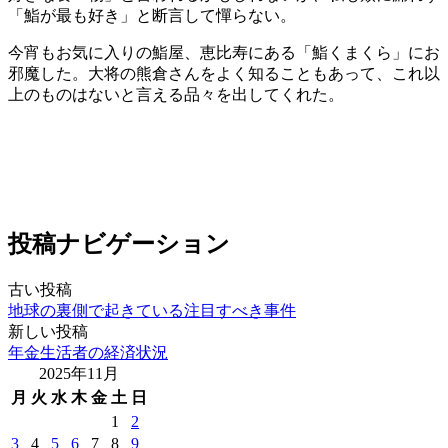
「鮨が最も好き」と断言して憚らない。
今宵もお気に入りの鮨屋、恵比寿にある「鮨くまくら」にお
邪魔した。大将の熊倉さんをよく知ることもあって、これ以
上のものはないと言える品々を出してくれた。
投稿ナビゲーション
古い投稿
地球の裏側で起きている注目すべき事件
新しい投稿
年金生活者の経済状況
2025年11月
月
火
水
木
金
土
日
1
2
3
4
5
6
7
8
9