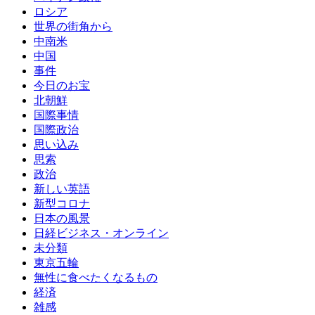
ロシア
世界の街角から
中南米
中国
事件
今日のお宝
北朝鮮
国際事情
国際政治
思い込み
思索
政治
新しい英語
新型コロナ
日本の風景
日経ビジネス・オンライン
未分類
東京五輪
無性に食べたくなるもの
経済
雑感