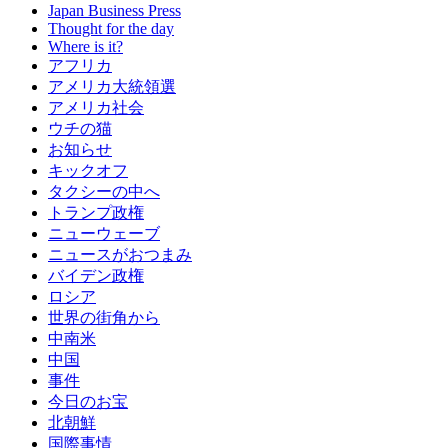
Japan Business Press
Thought for the day
Where is it?
アフリカ
アメリカ大統領選
アメリカ社会
ウチの猫
お知らせ
キックオフ
タクシーの中へ
トランプ政権
ニューウェーブ
ニュースがおつまみ
バイデン政権
ロシア
世界の街角から
中南米
中国
事件
今日のお宝
北朝鮮
国際事情