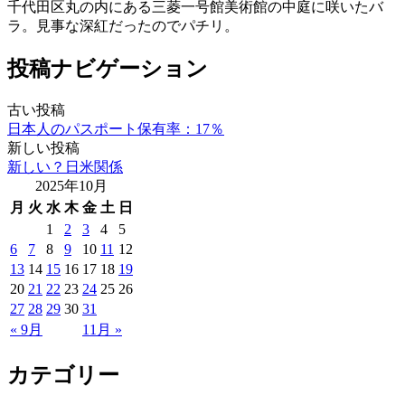
千代田区丸の内にある三菱一号館美術館の中庭に咲いたバ
ラ。見事な深紅だったのでパチリ。
投稿ナビゲーション
古い投稿
日本人のパスポート保有率：17％
新しい投稿
新しい？日米関係
2025年10月
月
火
水
木
金
土
日
1
2
3
4
5
6
7
8
9
10
11
12
13
14
15
16
17
18
19
20
21
22
23
24
25
26
27
28
29
30
31
« 9月
11月 »
カテゴリー