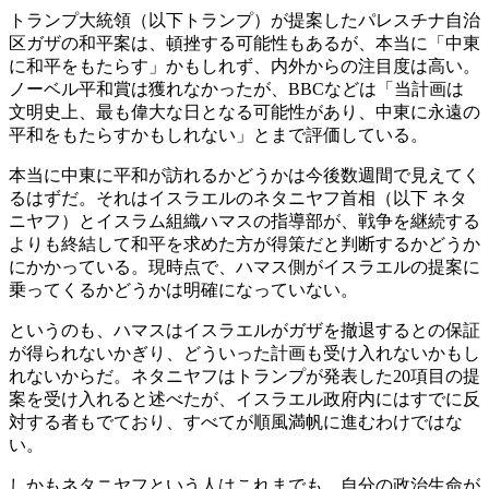
トランプ大統領（以下トランプ）が提案したパレスチナ自治
区ガザの和平案は、頓挫する可能性もあるが、本当に「中東
に和平をもたらす」かもしれず、内外からの注目度は高い。
ノーベル平和賞は獲れなかったが、BBCなどは「当計画は
文明史上、最も偉大な日となる可能性があり、中東に永遠の
平和をもたらすかもしれない」とまで評価している。
本当に中東に平和が訪れるかどうかは今後数週間で見えてく
るはずだ。それはイスラエルのネタニヤフ首相（以下 ネタ
ニヤフ）とイスラム組織ハマスの指導部が、戦争を継続する
よりも終結して和平を求めた方が得策だと判断するかどうか
にかかっている。現時点で、ハマス側がイスラエルの提案に
乗ってくるかどうかは明確になっていない。
というのも、ハマスはイスラエルがガザを撤退するとの保証
が得られないかぎり、どういった計画も受け入れないかもし
れないからだ。ネタニヤフはトランプが発表した20項目の提
案を受け入れると述べたが、イスラエル政府内にはすでに反
対する者もでており、すべてが順風満帆に進むわけではな
い。
しかもネタニヤフという人はこれまでも、自分の政治生命が