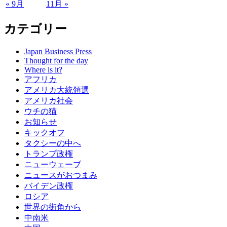
« 9月
11月 »
カテゴリー
Japan Business Press
Thought for the day
Where is it?
アフリカ
アメリカ大統領選
アメリカ社会
ウチの猫
お知らせ
キックオフ
タクシーの中へ
トランプ政権
ニューウェーブ
ニュースがおつまみ
バイデン政権
ロシア
世界の街角から
中南米