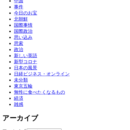
中国
事件
今日のお宝
北朝鮮
国際事情
国際政治
思い込み
思索
政治
新しい英語
新型コロナ
日本の風景
日経ビジネス・オンライン
未分類
東京五輪
無性に食べたくなるもの
経済
雑感
アーカイブ