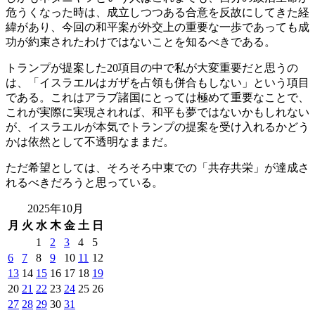
危うくなった時は、成立しつつある合意を反故にしてきた経
緯があり、今回の和平案が外交上の重要な一歩であっても成
功が約束されたわけではないことを知るべきである。
トランプが提案した20項目の中で私が大変重要だと思うの
は、「イスラエルはガザを占領も併合もしない」という項目
である。これはアラブ諸国にとっては極めて重要なことで、
これが実際に実現されれば、和平も夢ではないかもしれない
が、イスラエルが本気でトランプの提案を受け入れるかどう
かは依然として不透明なままだ。
ただ希望としては、そろそろ中東での「共存共栄」が達成さ
れるべきだろうと思っている。
2025年10月
月
火
水
木
金
土
日
1
2
3
4
5
6
7
8
9
10
11
12
13
14
15
16
17
18
19
20
21
22
23
24
25
26
27
28
29
30
31