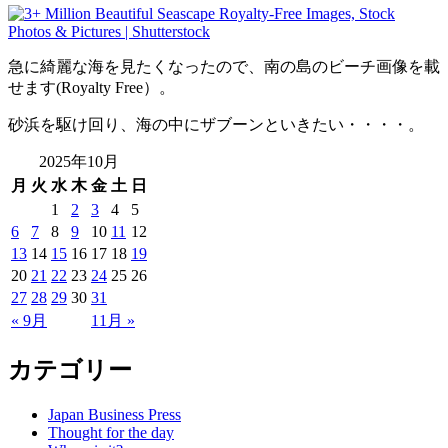
急に綺麗な海を見たくなったので、南の島のビーチ画像を載
せます(Royalty Free）。
砂浜を駆け回り、海の中にザブーンといきたい・・・・。
2025年10月
月
火
水
木
金
土
日
1
2
3
4
5
6
7
8
9
10
11
12
13
14
15
16
17
18
19
20
21
22
23
24
25
26
27
28
29
30
31
« 9月
11月 »
カテゴリー
Japan Business Press
Thought for the day