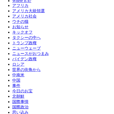
Where is it?
アフリカ
アメリカ大統領選
アメリカ社会
ウチの猫
お知らせ
キックオフ
タクシーの中へ
トランプ政権
ニューウェーブ
ニュースがおつまみ
バイデン政権
ロシア
世界の街角から
中南米
中国
事件
今日のお宝
北朝鮮
国際事情
国際政治
思い込み