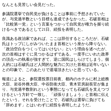
なんとも見苦しい会見だった。
参議院選挙で自民党が負けることは事前に予想されていた
が、与党過半数という目標も達成できなかった。石破首相は
「比較第一党」という言葉をつかって自民党が権力を握り続
けるべきであるとして21日、続投を表明した。
良識ある政治家であれば、ここは辞任するところだが、石破
氏はトップにしがみついたまま首相という座から降りない。
「政治空白をつくってはいけない」という理由を述べたが、
次の首相はすぐに見つかるはずである。一度手にいれた政界
の頂点への執着が強すぎて、逆に国民はしらけてしまう。個
人的には石破氏ほど人間的な魅力に欠けた首相は近年いない
との印象で、このあたりで退場頂きたいと思っている。
報道によると、参院選投票日前夜、都内のホテルに村上総務
大臣、岩谷外務大臣、中谷防衛大臣、青木官房副長官が集ま
り、与党過半数割れという事態になっても石破氏を支えつづ
けるという方針で一致し、「頑張りましょう」と首相に伝え
たという。それを受けたことで、石破氏は選挙に負けても
「辞めます」とはいわずに続投を表明したようだ。