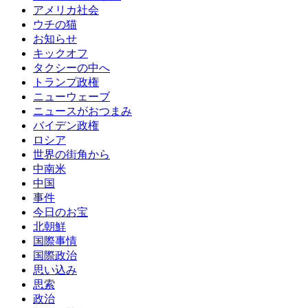
アメリカ社会
ウチの猫
お知らせ
キックオフ
タクシーの中へ
トランプ政権
ニューウェーブ
ニュースがおつまみ
バイデン政権
ロシア
世界の街角から
中南米
中国
事件
今日のお宝
北朝鮮
国際事情
国際政治
思い込み
思索
政治