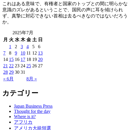
これはある意味で、有権者と国家のトップとの間に明らかな
意識のズレがあるということで、国民の声に耳を傾けられ
ず、真摯に対応できない首相は去るべきなのではないだろう
か。
2025年7月
月
火
水
木
金
土
日
1
2
3
4
5
6
7
8
9
10
11
12
13
14
15
16
17
18
19
20
21
22
23
24
25
26
27
28
29
30
31
« 6月
8月 »
カテゴリー
Japan Business Press
Thought for the day
Where is it?
アフリカ
アメリカ大統領選